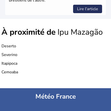
brésiliens de l’autre.
Lire l'article
À proximité de
Ipu Mazagão
Deserto
Severino
Itapipoca
Cemoaba
Météo France