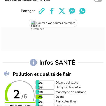
Partager
Ajouter à vos sources préférées
Infos SANTÉ
Pollution et qualité de l'air
Dioxyde d'azote
1
/6
Dioxyde de soufre
1
/6
2
Monoxyde de carbone
1
/6
/6
Ozone
2
/6
Particules fines
1
/6
Indice pollution