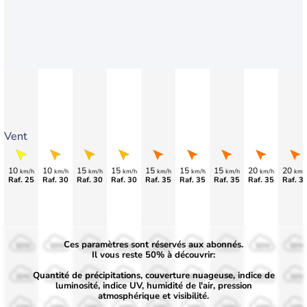
Vent
10
10
15
15
15
15
15
20
20
km/h
km/h
km/h
km/h
km/h
km/h
km/h
km/h
km/
Raf. 25
Raf. 30
Raf. 30
Raf. 30
Raf. 35
Raf. 35
Raf. 35
Raf. 35
Raf. 3
Ces paramètres sont réservés aux abonnés.
50%
50%
50%
50%
50%
50%
50%
50%
50%
Il vous reste 50% à découvrir:
Quantité de précipitations, couverture nuageuse, indice de
30%
30%
30%
30%
30%
30%
30%
30%
30%
luminosité, indice UV, humidité de l'air, pression
atmosphérique et visibilité.