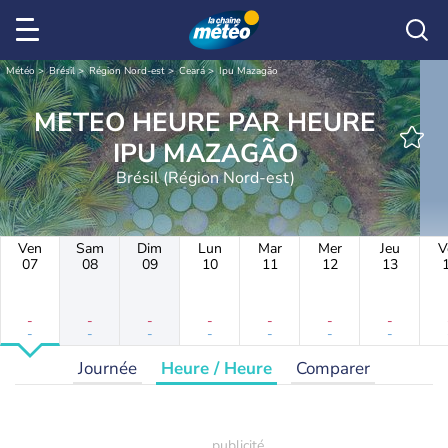
Météo
Brésil
Région Nord-est
Ceará
Ipu Mazagão
METEO HEURE PAR HEURE
IPU MAZAGÃO
Brésil (Région Nord-est)
Ven
Sam
Dim
Lun
Mar
Mer
Jeu
V
07
08
09
10
11
12
13
-
-
-
-
-
-
-
-
-
-
-
-
-
-
Journée
Heure / Heure
Comparer