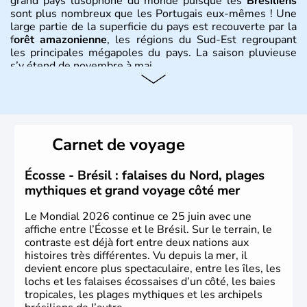
grand pays lusophone du monde puisque les
Brésiliens
sont plus nombreux que les Portugais eux-mêmes ! Une
large partie de la superficie du pays est recouverte par la
f
orêt amazonienne
, les régions du Sud-Est regroupant
les principales mégapoles du pays. La saison pluvieuse
s’y étend de novembre à mai.
Histoire et administration
Sao Polo et Rio de Janeiro sont deux villes principales de
ce pays, majoritairement catholique. Les côtes atlantiques
Carnet de voyage
du Brésil ont été atteintes par le portugais Cabral en
1500. Durant le XVIe siècle, de très nombreux esclaves
venus d'Afrique ont permis une large exploitation des
Écosse - Brésil : falaises du Nord, plages
ressources en sucre du pays.
mythiques et grand voyage côté mer
Le Mondial 2026 continue ce 25 juin avec une
affiche entre l’Écosse et le Brésil. Sur le terrain, le
contraste est déjà fort entre deux nations aux
histoires très différentes. Vu depuis la mer, il
devient encore plus spectaculaire, entre les îles, les
lochs et les falaises écossaises d’un côté, les baies
tropicales, les plages mythiques et les archipels