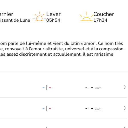
rnier
Lever
Coucher
oissant de Lune
05h54
17h34
 parle de lui-même et vient du latin « amor . Ce nom très
, renvoyait à l’amour altruiste, universel et à la compassion.
es assez discrètement et actuellement, il est rarissime.
-
|
-
-
-
km/h
-
|
-
-
-
km/h