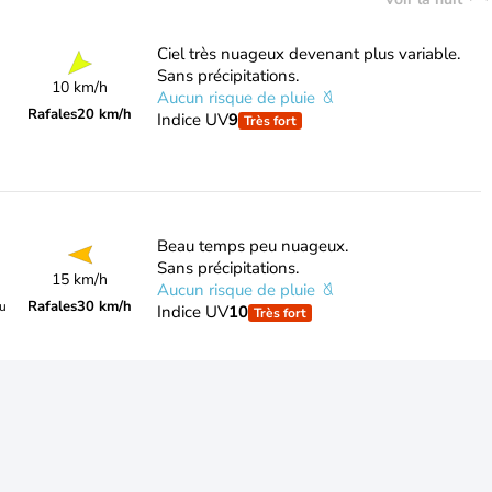
Ciel très nuageux devenant plus variable.
Sans précipitations.
10 km/h
Aucun risque de pluie
Rafales
20 km/h
Indice UV
9
Très fort
Beau temps peu nuageux.
Sans précipitations.
15 km/h
Aucun risque de pluie
Rafales
30 km/h
du
Indice UV
10
Très fort