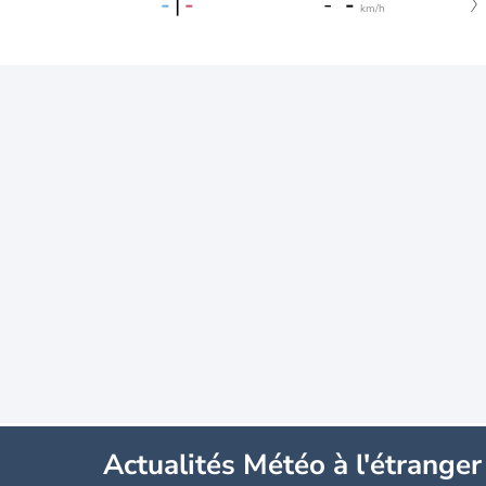
-
|
-
-
-
km/h
Actualités Météo à l'étranger