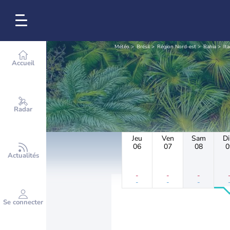
Météo
Brésil
Région Nord-est
Bahia
It
Accueil
Radar
Jeu
Ven
Sam
D
06
07
08
0
Actualités
-
-
-
-
-
-
Se connecter