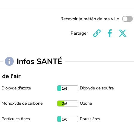
Recevoir la météo de ma ville
Partager
Infos SANTÉ
 de l'air
Dioxyde d'azote
Dioxyde de soufre
1
/6
Monoxyde de carbone
Ozone
2
/6
Particules fines
Poussières
1
/6