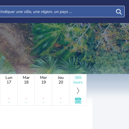
Lun
Mar
Mer
Jeu
365
17
18
19
20
Jours
-
-
-
-
-
-
-
-