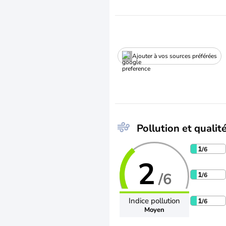
Ajouter à vos sources préférées
Pollution et qualité
1
/6
2
/6
1
/6
Indice pollution
1
/6
Moyen