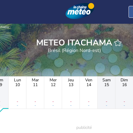
achama
METEO ITACHAMA
Brésil (Région Nord-est)
im
Lun
Mar
Mer
Jeu
Ven
Sam
Dim
9
10
11
12
13
14
15
16
-
-
-
-
-
-
-
-
-
-
-
-
-
-
-
-