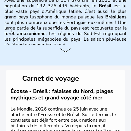
Avec une superficie de 8 514 876 km² en 2011 et une
population de 192 376 496 habitants, le
Brésil
est le
plus vaste pays d’Amérique latine. C’est aussi le plus
grand pays lusophone du monde puisque les
Brésiliens
sont plus nombreux que les Portugais eux-mêmes ! Une
large partie de la superficie du pays est recouverte par la
f
orêt amazonienne
, les régions du Sud-Est regroupant
les principales mégapoles du pays. La saison pluvieuse
s’y étend de novembre à mai.
Histoire et administration
Sao Polo et Rio de Janeiro sont deux villes principales de
ce pays, majoritairement catholique. Les côtes atlantiques
Carnet de voyage
du Brésil ont été atteintes par le portugais Cabral en
1500. Durant le XVIe siècle, de très nombreux esclaves
venus d'Afrique ont permis une large exploitation des
Écosse - Brésil : falaises du Nord, plages
ressources en sucre du pays.
mythiques et grand voyage côté mer
Le Mondial 2026 continue ce 25 juin avec une
affiche entre l’Écosse et le Brésil. Sur le terrain, le
contraste est déjà fort entre deux nations aux
histoires très différentes. Vu depuis la mer, il