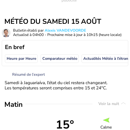
MÉTÉO DU SAMEDI 15 AOÛT
Bulletin établi par
Alexis VANDEVOORDE
Actualisé à
04h00
- Prochaine mise à jour à
10h15
(heure locale)
En bref
Heure par Heure
Comparateur météo
Actualités Météo à
Résumé de l’expert
Samedi à Jaguariaíva, l'état du ciel restera changeant.
Les températures seront comprises entre 15 et 24°C.
Matin
Voir la nuit
15°
Calme