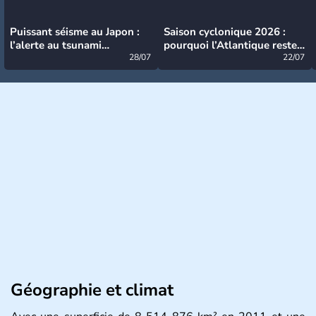
Puissant séisme au Japon :
Saison cyclonique 2026 :
l’alerte au tsunami
pourquoi l’Atlantique reste
désormais levée
28/07
très calme à ce stade ?
22/07
Géographie et climat