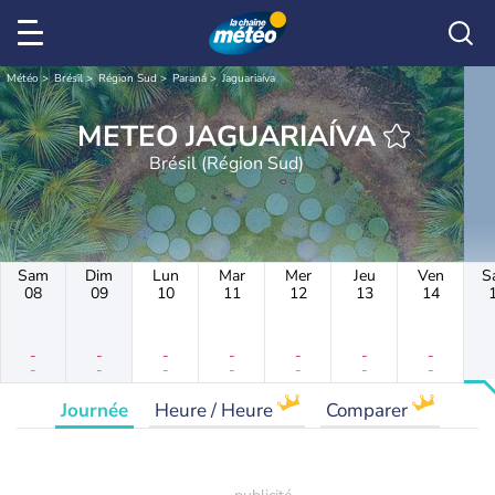
Météo
Brésil
Région Sud
Paraná
Jaguariaíva
METEO JAGUARIAÍVA
Brésil (Région Sud)
Sam
Dim
Lun
Mar
Mer
Jeu
Ven
S
08
09
10
11
12
13
14
-
-
-
-
-
-
-
-
-
-
-
-
-
-
Journée
Heure / Heure
Comparer