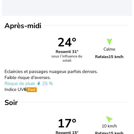
Après-midi
24°
Calme
Ressenti 31°
sous l’influence du
Rafales
15 km/h
soleil
Eclaircies et passages nuageux parfois denses.
Faible risque d'averses.
Risque de pluie
25 %
Indice UV
6
Fort
Soir
17°
10 km/h
Ressenti 15°
Rafales
15 km/h