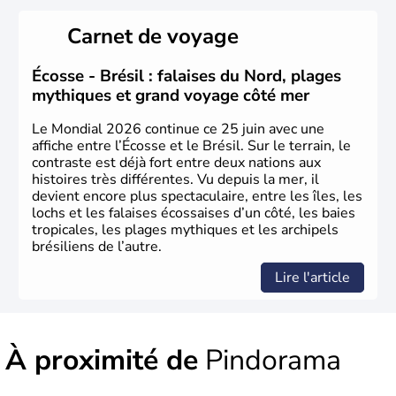
Sao Polo et Rio de Janeiro sont deux villes principales de
ce pays, majoritairement catholique. Les côtes atlantiques
Carnet de voyage
du Brésil ont été atteintes par le portugais Cabral en
1500. Durant le XVIe siècle, de très nombreux esclaves
venus d'Afrique ont permis une large exploitation des
Écosse - Brésil : falaises du Nord, plages
ressources en sucre du pays.
mythiques et grand voyage côté mer
Le Mondial 2026 continue ce 25 juin avec une
affiche entre l’Écosse et le Brésil. Sur le terrain, le
contraste est déjà fort entre deux nations aux
histoires très différentes. Vu depuis la mer, il
devient encore plus spectaculaire, entre les îles, les
lochs et les falaises écossaises d’un côté, les baies
tropicales, les plages mythiques et les archipels
brésiliens de l’autre.
Lire l'article
À proximité de
Pindorama