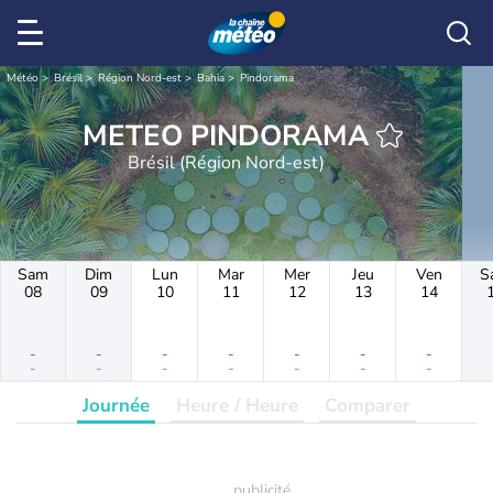
Météo
Brésil
Région Nord-est
Bahia
Pindorama
METEO PINDORAMA
Brésil (Région Nord-est)
Sam
Dim
Lun
Mar
Mer
Jeu
Ven
S
08
09
10
11
12
13
14
-
-
-
-
-
-
-
-
-
-
-
-
-
-
Journée
Heure / Heure
Comparer