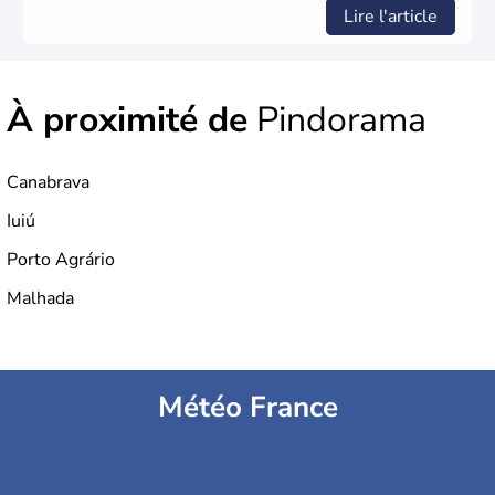
Lire l'article
À proximité de
Pindorama
Canabrava
Iuiú
Porto Agrário
Malhada
Météo France