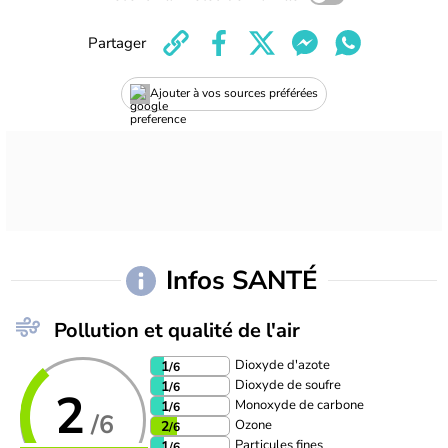
Partager
Ajouter à vos sources préférées
Infos SANTÉ
Pollution et qualité de l'air
Dioxyde d'azote
1
/6
Dioxyde de soufre
1
/6
2
Monoxyde de carbone
1
/6
/6
Ozone
2
/6
Particules fines
1
/6