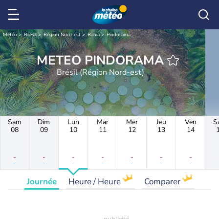
Météo
Brésil
Région Nord-est
Bahia
Pindorama
METEO PINDORAMA
Brésil (Région Nord-est)
Sam
Dim
Lun
Mar
Mer
Jeu
Ven
S
08
09
10
11
12
13
14
-
-
-
-
-
-
-
-
-
-
-
-
-
-
Journée
Heure / Heure
Comparer