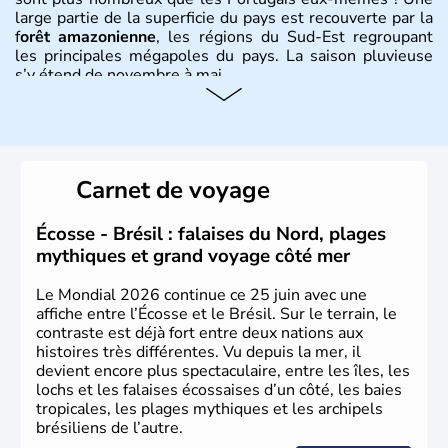
large partie de la superficie du pays est recouverte par la
f
orêt amazonienne
, les régions du Sud-Est regroupant
les principales mégapoles du pays. La saison pluvieuse
s’y étend de novembre à mai.
Histoire et administration
Sao Polo et Rio de Janeiro sont deux villes principales de
ce pays, majoritairement catholique. Les côtes atlantiques
Carnet de voyage
du Brésil ont été atteintes par le portugais Cabral en
1500. Durant le XVIe siècle, de très nombreux esclaves
venus d'Afrique ont permis une large exploitation des
Écosse - Brésil : falaises du Nord, plages
ressources en sucre du pays.
mythiques et grand voyage côté mer
Le Mondial 2026 continue ce 25 juin avec une
affiche entre l’Écosse et le Brésil. Sur le terrain, le
contraste est déjà fort entre deux nations aux
histoires très différentes. Vu depuis la mer, il
devient encore plus spectaculaire, entre les îles, les
lochs et les falaises écossaises d’un côté, les baies
tropicales, les plages mythiques et les archipels
brésiliens de l’autre.