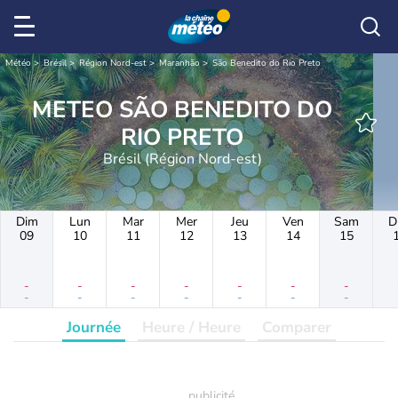
Météo
Brésil
Région Nord-est
Maranhão
São Benedito do Rio Preto
METEO SÃO BENEDITO DO
RIO PRETO
Brésil (Région Nord-est)
Dim
Lun
Mar
Mer
Jeu
Ven
Sam
D
09
10
11
12
13
14
15
-
-
-
-
-
-
-
-
-
-
-
-
-
-
Journée
Heure / Heure
Comparer