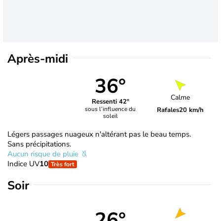
Après-midi
36°
Calme
Ressenti 42°
sous l’influence du
Rafales
20 km/h
soleil
Légers passages nuageux n'altérant pas le beau temps.
Sans précipitations.
Aucun risque de pluie
Indice UV
10
Très fort
Soir
26°