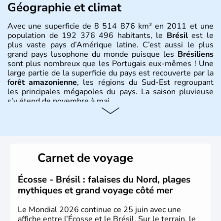
Géographie et climat
Avec une superficie de 8 514 876 km² en 2011 et une
population de 192 376 496 habitants, le
Brésil
est le
plus vaste pays d’Amérique latine. C’est aussi le plus
grand pays lusophone du monde puisque les
Brésiliens
sont plus nombreux que les Portugais eux-mêmes ! Une
large partie de la superficie du pays est recouverte par la
f
orêt amazonienne
, les régions du Sud-Est regroupant
les principales mégapoles du pays. La saison pluvieuse
s’y étend de novembre à mai.
Histoire et administration
Sao Polo et Rio de Janeiro sont deux villes principales de
ce pays, majoritairement catholique. Les côtes atlantiques
Carnet de voyage
du Brésil ont été atteintes par le portugais Cabral en
1500. Durant le XVIe siècle, de très nombreux esclaves
venus d'Afrique ont permis une large exploitation des
Écosse - Brésil : falaises du Nord, plages
ressources en sucre du pays.
mythiques et grand voyage côté mer
Le Mondial 2026 continue ce 25 juin avec une
affiche entre l’Écosse et le Brésil. Sur le terrain, le