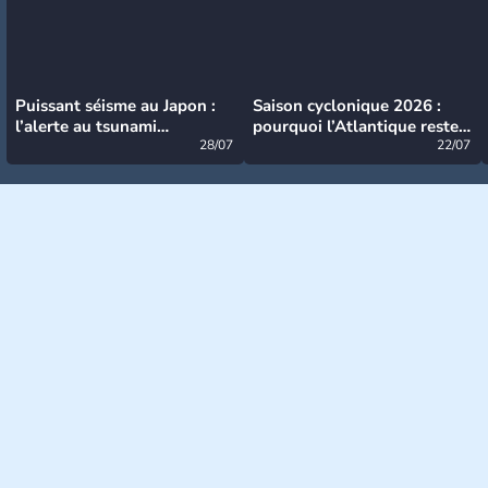
Puissant séisme au Japon :
Saison cyclonique 2026 :
l’alerte au tsunami
pourquoi l’Atlantique reste
désormais levée
28/07
très calme à ce stade ?
22/07