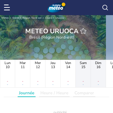
Météo
Brésil
Région Nord-est
Ceará
Uruoca
METEO URUOCA
Brésil (Région Nord-est)
Lun
Mar
Mer
Jeu
Ven
Sam
Dim
L
10
11
12
13
14
15
16
-
-
-
-
-
-
-
-
-
-
-
-
-
-
Journée
Heure / Heure
Comparer