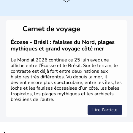
Histoire et administration
Sao Polo et Rio de Janeiro sont deux villes principales de
ce pays, majoritairement catholique. Les côtes atlantiques
Carnet de voyage
du Brésil ont été atteintes par le portugais Cabral en
1500. Durant le XVIe siècle, de très nombreux esclaves
venus d'Afrique ont permis une large exploitation des
Écosse - Brésil : falaises du Nord, plages
ressources en sucre du pays.
mythiques et grand voyage côté mer
Le Mondial 2026 continue ce 25 juin avec une
affiche entre l’Écosse et le Brésil. Sur le terrain, le
contraste est déjà fort entre deux nations aux
histoires très différentes. Vu depuis la mer, il
devient encore plus spectaculaire, entre les îles, les
lochs et les falaises écossaises d’un côté, les baies
tropicales, les plages mythiques et les archipels
brésiliens de l’autre.
Lire l'article