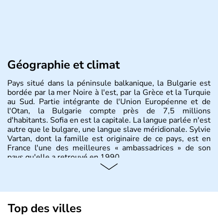
Géographie et climat
Pays situé dans la péninsule balkanique, la Bulgarie est
bordée par la mer Noire à l'est, par la Grèce et la Turquie
au Sud. Partie intégrante de l'Union Européenne et de
l'Otan, la Bulgarie compte près de 7,5 millions
d'habitants. Sofia en est la capitale. La langue parlée n'est
autre que le bulgare, une langue slave méridionale. Sylvie
Vartan, dont la famille est originaire de ce pays, est en
France l'une des meilleures « ambassadrices » de son
pays qu'elle a retrouvé en 1990.
Histoire et administration
Pays situé dans la péninsule balkanique, la
Bulgarie
est
bordée par la mer Noire à l’est, par la Grèce et la Turquie
Top des villes
au Sud. Très puissant au Moyen-Âge, c’est aujourd’hui