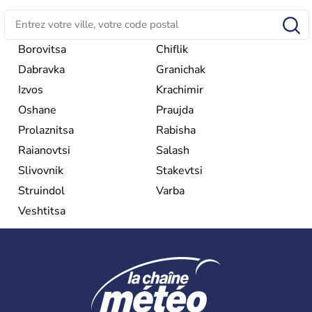
une république parlementaire démocratique. La principale
caractéristique de la
Bulgarie
est sa division en bandes de
montagnes et de plaines orientées est-ouest.
Borovitsa
Chiflik
Dabravka
Granichak
Izvos
Krachimir
Oshane
Praujda
Prolaznitsa
Rabisha
Raianovtsi
Salash
Slivovnik
Stakevtsi
Struindol
Varba
Veshtitsa