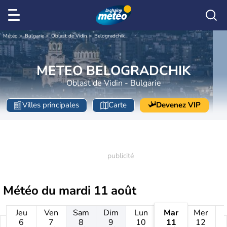
Météo
Bulgarie
Oblast de Vidin
Belogradchik
METEO BELOGRADCHIK
Oblast de Vidin - Bulgarie
Villes principales
Carte
Devenez VIP
Météo du
mardi 11 août
Jeu
Ven
Sam
Dim
Lun
Mar
Mer
6
7
8
9
10
11
12