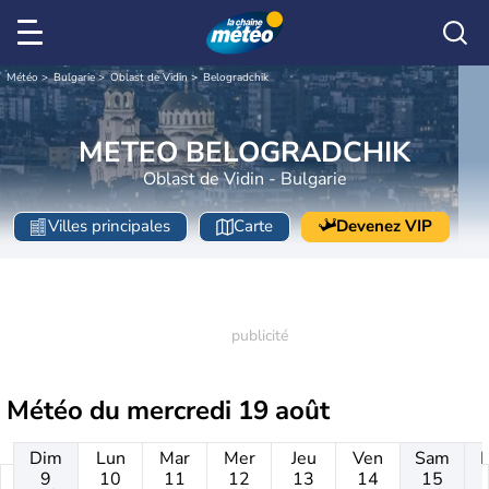
Météo
Bulgarie
Oblast de Vidin
Belogradchik
METEO BELOGRADCHIK
Oblast de Vidin - Bulgarie
Villes principales
Carte
Devenez VIP
Météo du
mercredi 19 août
Dim
Lun
Mar
Mer
Jeu
Ven
Sam
9
10
11
12
13
14
15