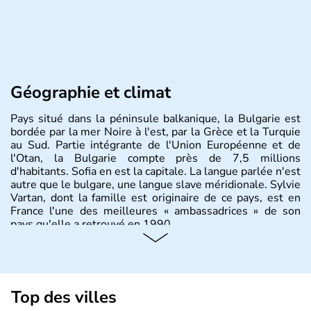
Géographie et climat
Pays situé dans la péninsule balkanique, la Bulgarie est
bordée par la mer Noire à l'est, par la Grèce et la Turquie
au Sud. Partie intégrante de l'Union Européenne et de
l'Otan, la Bulgarie compte près de 7,5 millions
d'habitants. Sofia en est la capitale. La langue parlée n'est
autre que le bulgare, une langue slave méridionale. Sylvie
Vartan, dont la famille est originaire de ce pays, est en
France l'une des meilleures « ambassadrices » de son
pays qu'elle a retrouvé en 1990.
Histoire et administration
Pays situé dans la péninsule balkanique, la
Bulgarie
est
bordée par la mer Noire à l’est, par la Grèce et la Turquie
Top des villes
au Sud. Très puissant au Moyen-Âge, c’est aujourd’hui