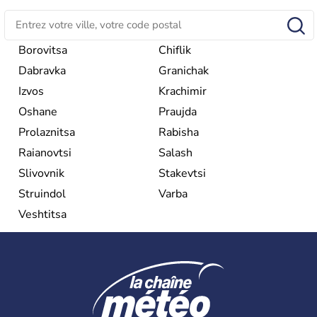
une république parlementaire démocratique. La principale
caractéristique de la
Bulgarie
est sa division en bandes de
montagnes et de plaines orientées est-ouest.
Borovitsa
Chiflik
Dabravka
Granichak
Izvos
Krachimir
Oshane
Praujda
Prolaznitsa
Rabisha
Raianovtsi
Salash
Slivovnik
Stakevtsi
Struindol
Varba
Veshtitsa