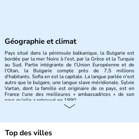
Géographie et climat
Pays situé dans la péninsule balkanique, la Bulgarie est
bordée par la mer Noire à l'est, par la Grèce et la Turquie
au Sud. Partie intégrante de l'Union Européenne et de
l'Otan, la Bulgarie compte près de 7,5 millions
d'habitants. Sofia en est la capitale. La langue parlée n'est
autre que le bulgare, une langue slave méridionale. Sylvie
Vartan, dont la famille est originaire de ce pays, est en
France l'une des meilleures « ambassadrices » de son
pays qu'elle a retrouvé en 1990.
Histoire et administration
Pays situé dans la péninsule balkanique, la
Bulgarie
est
bordée par la mer Noire à l’est, par la Grèce et la Turquie
Top des villes
au Sud. Très puissant au Moyen-Âge, c’est aujourd’hui