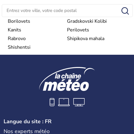
une république parlementaire démocratique. La principale
caractéristique de la
Bulgarie
est sa division en bandes de
montagnes et de plaines orientées est-ouest.
Borilovets
Gradskovski Kolibi
Kanits
Perilovets
Rabrovo
Shipikova mahala
Shishentsi
Langue du site : FR
Nos experts météo