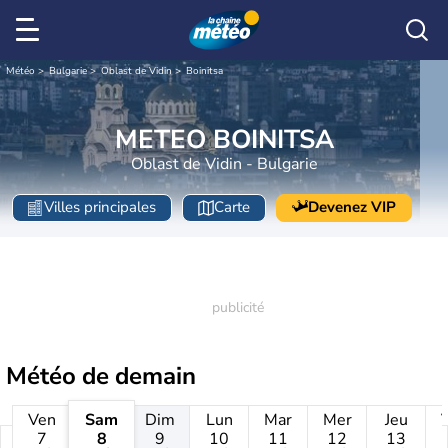
Météo
Bulgarie
Oblast de Vidin
Boinitsa
METEO BOINITSA
Oblast de Vidin - Bulgarie
Villes principales
Carte
Devenez VIP
Météo de
demain
Ven
Sam
Dim
Lun
Mar
Mer
Jeu
7
8
9
10
11
12
13