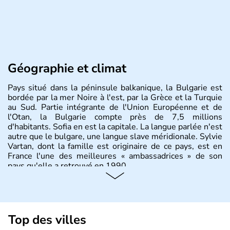
Géographie et climat
Pays situé dans la péninsule balkanique, la Bulgarie est
bordée par la mer Noire à l'est, par la Grèce et la Turquie
au Sud. Partie intégrante de l'Union Européenne et de
l'Otan, la Bulgarie compte près de 7,5 millions
d'habitants. Sofia en est la capitale. La langue parlée n'est
autre que le bulgare, une langue slave méridionale. Sylvie
Vartan, dont la famille est originaire de ce pays, est en
France l'une des meilleures « ambassadrices » de son
pays qu'elle a retrouvé en 1990.
Histoire et administration
Pays situé dans la péninsule balkanique, la
Bulgarie
est
bordée par la mer Noire à l’est, par la Grèce et la Turquie
Top des villes
au Sud. Très puissant au Moyen-Âge, c’est aujourd’hui