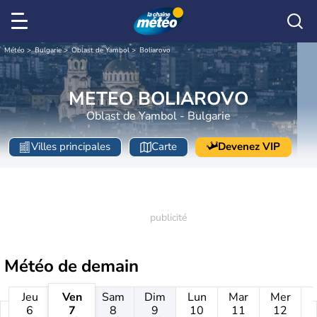
Météo
Bulgarie
Oblast de Yambol
Boliarovo
METEO BOLIAROVO
Oblast de Yambol - Bulgarie
Villes principales
Carte
Devenez VIP
Météo de
demain
Jeu
Ven
Sam
Dim
Lun
Mar
Mer
6
7
8
9
10
11
12