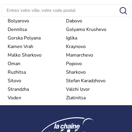
une république parlementaire démocratique. La principale
caractéristique de la
Bulgarie
est sa division en bandes de
montagnes et de plaines orientées est-ouest.
Bolyarovo
Dabovo
Dennitsa
Golyamo Krushevo
Gorska Polyana
Iglika
Kamen Vrah
Kraynovo
Malko Sharkovo
Mamarchevo
Oman
Popovo
Ruzhitsa
Sharkovo
Sitovo
Stefan Karadzhovo
Strandzha
Valchi Izvor
Voden
Zlatinitsa