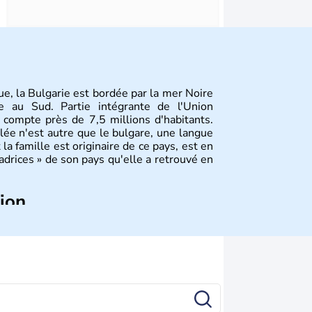
ue, la Bulgarie est bordée par la mer Noire
ie au Sud. Partie intégrante de l'Union
 compte près de 7,5 millions d'habitants.
rlée n'est autre que le bulgare, une langue
la famille est originaire de ce pays, est en
drices » de son pays qu'elle a retrouvé en
tion
ue, la
Bulgarie
est bordée par la mer Noire
au Sud. Très puissant au Moyen-Âge, c’est
mentaire démocratique. La principale
 division en bandes de montagnes et de