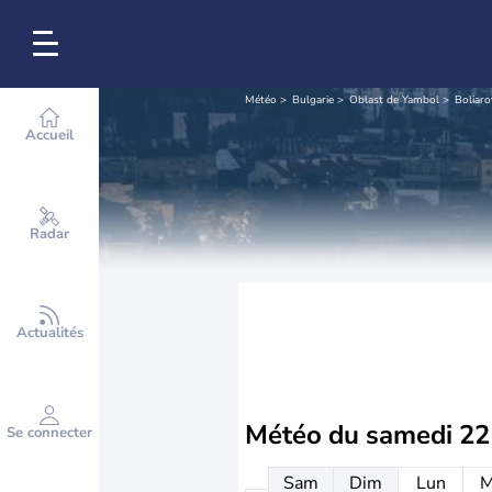
Météo
Bulgarie
Oblast de Yambol
Boliar
Accueil
Radar
Actualités
Météo du
samedi 22
Se connecter
Sam
Dim
Lun
M