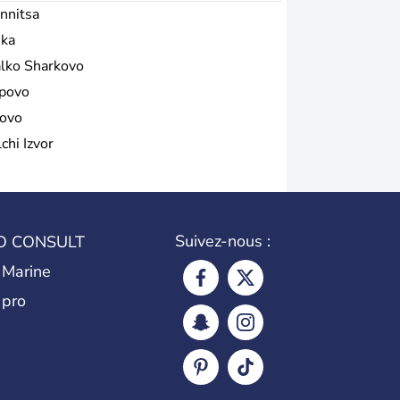
nnitsa
ika
lko Sharkovo
povo
tovo
chi Izvor
Suivez-nous :
O CONSULT
 Marine
 pro