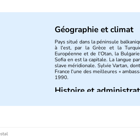
Géographie et climat
Pays situé dans la péninsule balkaniq
à l'est, par la Grèce et la Turqu
Européenne et de l'Otan, la Bulgarie
Sofia en est la capitale. La langue pa
slave méridionale. Sylvie Vartan, dont 
France l'une des meilleures « ambassa
1990.
Histoire et administra
Pays situé dans la péninsule balkaniq
à l’est, par la Grèce et la Turquie 
aujourd’hui une république parle
caractéristique de la
Bulgarie
est sa
plaines orientées est-ouest.