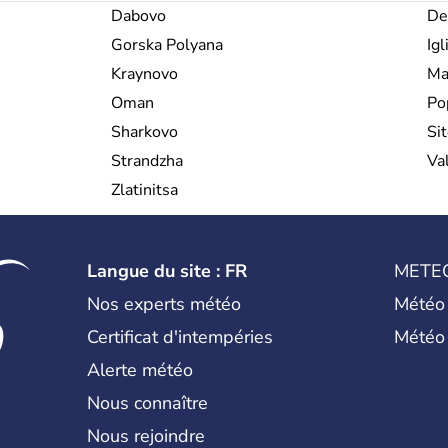
Dabovo
De
Gorska Polyana
Igl
Kraynovo
Ma
Oman
Po
Sharkovo
Si
Strandzha
Val
Zlatinitsa
Langue du site : FR
METE
Nos experts météo
Météo
Certificat d'intempéries
Météo
Alerte météo
Nous connaître
Nous rejoindre