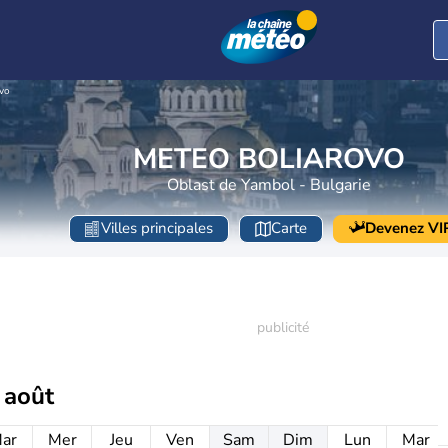
ovo
METEO BOLIAROVO
Oblast de Yambol - Bulgarie
Villes principales
Carte
Devenez VI
 août
ar
Mer
Jeu
Ven
Sam
Dim
Lun
Mar