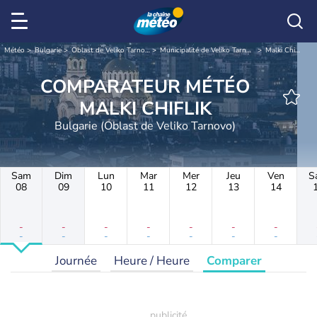
Météo
Bulgarie
Oblast de Veliko Tarnovo
Municipalité de Veliko Tarnovo
Malki Chiflik
COMPARATEUR MÉTÉO
MALKI CHIFLIK
Bulgarie (Oblast de Veliko Tarnovo)
Sam
Dim
Lun
Mar
Mer
Jeu
Ven
S
08
09
10
11
12
13
14
-
-
-
-
-
-
-
-
-
-
-
-
-
-
Journée
Heure / Heure
Comparer