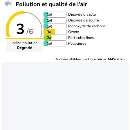
Pollution et qualité de l'air
Dioxyde d'azote
1
/6
Dioxyde de soufre
1
/6
3
Monoxyde de carbone
1
/6
/6
Ozone
3
/6
Particules fines
2
/6
Indice pollution
Poussières
1
/6
Dégradé
Données établies par
Copernicus AMS(2026)