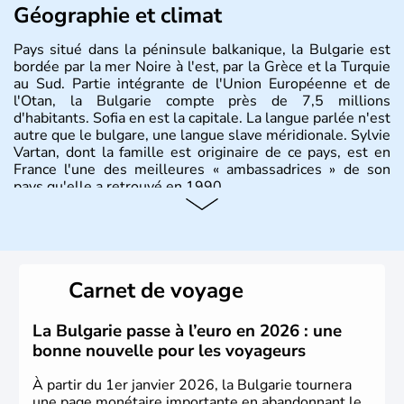
Géographie et climat
Pays situé dans la péninsule balkanique, la Bulgarie est
bordée par la mer Noire à l'est, par la Grèce et la Turquie
au Sud. Partie intégrante de l'Union Européenne et de
l'Otan, la Bulgarie compte près de 7,5 millions
d'habitants. Sofia en est la capitale. La langue parlée n'est
autre que le bulgare, une langue slave méridionale. Sylvie
Vartan, dont la famille est originaire de ce pays, est en
France l'une des meilleures « ambassadrices » de son
pays qu'elle a retrouvé en 1990.
Histoire et administration
Pays situé dans la péninsule balkanique, la
Bulgarie
est
bordée par la mer Noire à l’est, par la Grèce et la Turquie
Carnet de voyage
au Sud. Très puissant au Moyen-Âge, c’est aujourd’hui
une république parlementaire démocratique. La principale
caractéristique de la
Bulgarie
est sa division en bandes de
La Bulgarie passe à l’euro en 2026 : une
montagnes et de plaines orientées est-ouest.
bonne nouvelle pour les voyageurs
À partir du 1er janvier 2026, la Bulgarie tournera
une page monétaire importante en abandonnant le