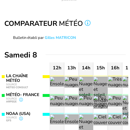
COMPARATEUR
MÉTÉO
Bulletin établi par
Gilles MATRICON
Samedi 8
12h
13h
14h
15h
16h
1
LA CHAÎNE
MÉTÉO
SOURCE
METEO CONSULT
MÉTÉO- FRANCE
SOURCE
ARPEGE
NOAA (USA)
SOURCE
GFS