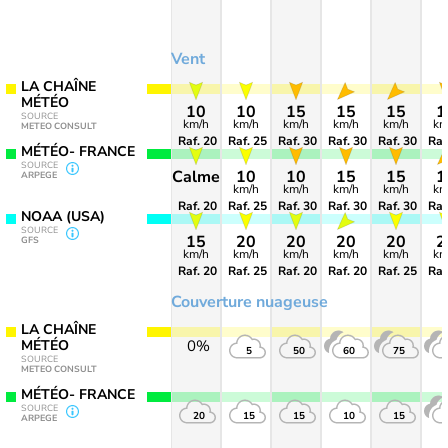
Vent
LA CHAÎNE
MÉTÉO
10
10
15
15
15
1
SOURCE
km/h
km/h
km/h
km/h
km/h
km
METEO CONSULT
Raf. 20
Raf. 25
Raf. 30
Raf. 30
Raf. 30
Raf
MÉTÉO- FRANCE
SOURCE
Calme
10
10
15
15
1
ARPEGE
km/h
km/h
km/h
km/h
km
Raf. 20
Raf. 25
Raf. 30
Raf. 30
Raf. 30
Raf
NOAA (USA)
SOURCE
15
20
20
20
20
2
GFS
km/h
km/h
km/h
km/h
km/h
km
Raf. 20
Raf. 25
Raf. 20
Raf. 20
Raf. 25
Raf
Couverture nuageuse
LA CHAÎNE
MÉTÉO
0%
5
50
60
75
SOURCE
METEO CONSULT
MÉTÉO- FRANCE
SOURCE
20
15
15
10
15
ARPEGE