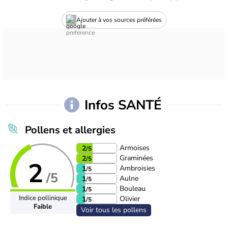
Ajouter à vos sources préférées
Infos SANTÉ
Pollens et allergies
Armoises
2
/5
Graminées
2
/5
2
Ambroisies
1
/5
/5
Aulne
1
/5
Bouleau
1
/5
Indice pollinique
Olivier
1
/5
Faible
Voir tous les pollens