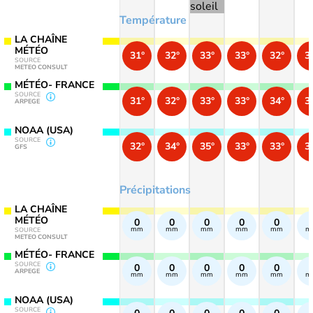
Température
LA CHAÎNE
MÉTÉO
31°
32°
33°
33°
32°
3
SOURCE
METEO CONSULT
MÉTÉO- FRANCE
SOURCE
31°
32°
33°
33°
34°
3
ARPEGE
NOAA (USA)
SOURCE
32°
34°
35°
33°
33°
3
GFS
Précipitations
LA CHAÎNE
MÉTÉO
0
0
0
0
0
mm
mm
mm
mm
mm
m
SOURCE
METEO CONSULT
MÉTÉO- FRANCE
SOURCE
0
0
0
0
0
ARPEGE
mm
mm
mm
mm
mm
m
NOAA (USA)
SOURCE