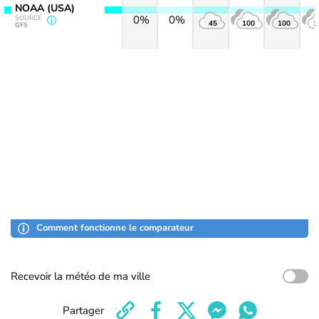
NOAA (USA)
0%
0%
SOURCE
45
100
100
1
GFS
Comment fonctionne le comparateur
Recevoir la météo de ma ville
Partager