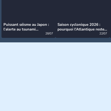
Puissant séisme au Japon :
Saison cyclonique 2026 :
l’alerte au tsunami
pourquoi l’Atlantique reste
désormais levée
28/07
très calme à ce stade ?
22/07