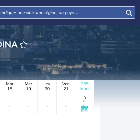
HEURE GRADINA
Mar
Mer
Jeu
Ven
365
18
19
20
21
Jours
-
-
-
-
-
-
-
-