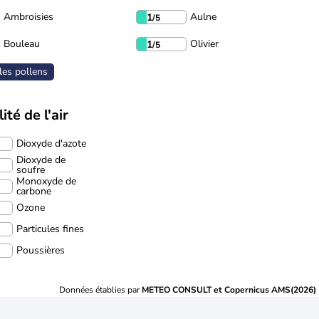
Ambroisies
Aulne
1
/5
Bouleau
Olivier
1
/5
les pollens
ité de l'air
Dioxyde d'azote
Dioxyde de
soufre
Monoxyde de
carbone
Ozone
Particules fines
Poussières
Données établies par
METEO CONSULT et Copernicus AMS(2026)