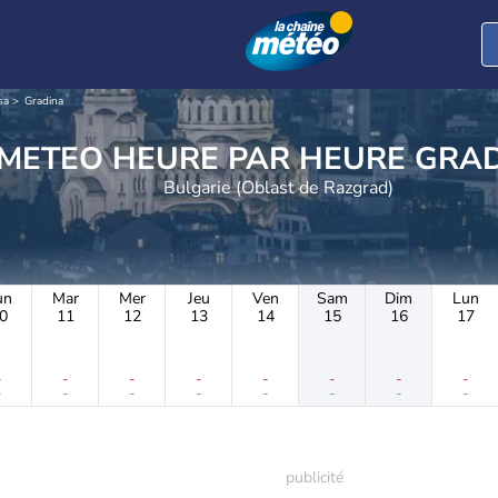
sa
Gradina
METEO HEURE PAR 
Bulgarie (Oblast de Razgrad)
un
Mar
Mer
Jeu
Ven
Sam
Dim
Lun
0
11
12
13
14
15
16
17
-
-
-
-
-
-
-
-
-
-
-
-
-
-
-
-