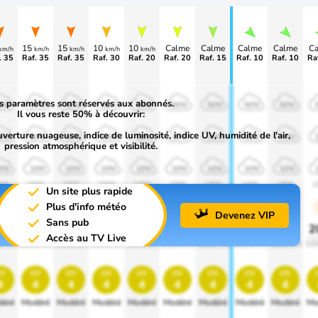
15
15
10
10
Calme
Calme
Calme
Calme
C
km/h
km/h
km/h
km/h
km/h
. 35
Raf. 35
Raf. 35
Raf. 30
Raf. 20
Raf. 20
Raf. 15
Raf. 10
Raf. 10
Ra
s paramètres sont réservés aux abonnés.
0%
50%
50%
50%
50%
50%
50%
50%
50%
Il vous reste 50% à découvrir:
uverture nuageuse, indice de luminosité, indice UV, humidité de l'air,
0%
30%
30%
30%
30%
30%
30%
30%
30%
pression atmosphérique et visibilité.
0%
10%
10%
10%
10%
10%
10%
10%
10%
00
1900
1900
1900
1900
1900
1900
1900
1900
1
Un site plus rapide
Plus d'info météo
Devenez VIP
Sans pub
0%
20%
20%
20%
20%
20%
20%
20%
20%
2
Accès au TV Live
0 lm
1000 lm
1000 lm
1000 lm
1000 lm
1000 lm
1000 lm
1000 lm
1000 lm
10
v
uv
uv
uv
uv
uv
uv
uv
uv
4
4
4
4
4
4
4
4
4
éré
Modéré
Modéré
Modéré
Modéré
Modéré
Modéré
Modéré
Modéré
Mo