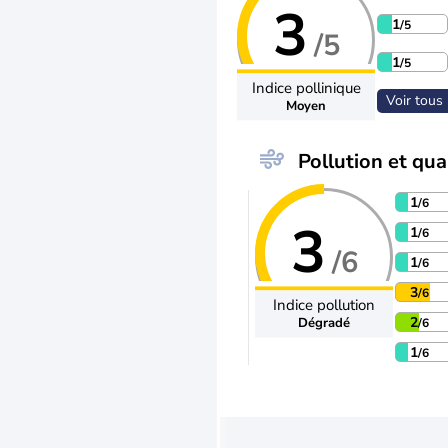
3
1
/5
/5
1
/5
Indice pollinique
Voir tous 
Moyen
Pollution et qual
1
/6
3
1
/6
/6
1
/6
3
/6
Indice pollution
2
Dégradé
/6
1
/6