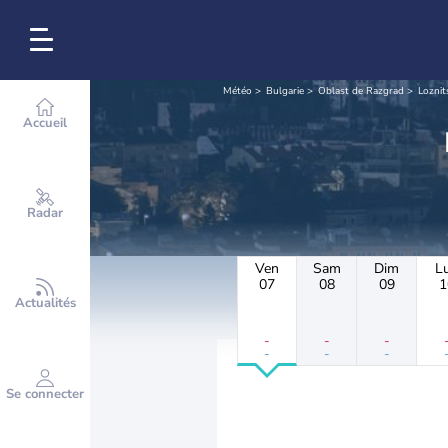
Météo
Bulgarie
Oblast de Razgrad
Loznit
Accueil
Radar
Ven
Sam
Dim
L
07
08
09
1
Actualités
-
-
-
-
-
-
Se connecter