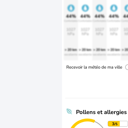
44%
44%
44%
44%
4
Confortable
Confortable
Confortable
Confortable
Confo
1027
1027
1027
1027
10
hPa
hPa
hPa
hPa
h
> 20 km
> 20 km
> 20 km
> 20 km
> 2
excellente
excellente
excellente
excellente
excel
Recevoir la météo de ma ville
Pollens et allergies
3
/5