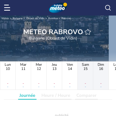
Météo
Bulgarie
Oblast de Vidin
Boinitsa
Rabrovo
METEO RABROVO
Bulgarie (Oblast de Vidin)
Lun
Mar
Mer
Jeu
Ven
Sam
Dim
L
10
11
12
13
14
15
16
-
-
-
-
-
-
-
-
-
-
-
-
-
-
Journée
Heure / Heure
Comparer