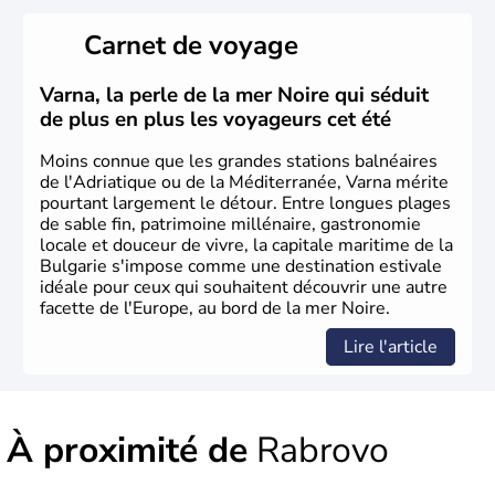
Pays situé dans la péninsule balkanique, la
Bulgarie
est
bordée par la mer Noire à l’est, par la Grèce et la Turquie
Carnet de voyage
au Sud. Très puissant au Moyen-Âge, c’est aujourd’hui
une république parlementaire démocratique. La principale
caractéristique de la
Bulgarie
est sa division en bandes de
Varna, la perle de la mer Noire qui séduit
montagnes et de plaines orientées est-ouest.
de plus en plus les voyageurs cet été
Moins connue que les grandes stations balnéaires
de l'Adriatique ou de la Méditerranée, Varna mérite
pourtant largement le détour. Entre longues plages
de sable fin, patrimoine millénaire, gastronomie
locale et douceur de vivre, la capitale maritime de la
Bulgarie s'impose comme une destination estivale
idéale pour ceux qui souhaitent découvrir une autre
facette de l'Europe, au bord de la mer Noire.
Lire l'article
À proximité de
Rabrovo