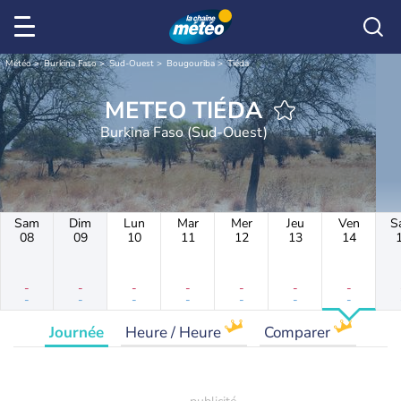
Météo
Burkina Faso
Sud-Ouest
Bougouriba
Tiéda
METEO TIÉDA
Burkina Faso (Sud-Ouest)
Sam
Dim
Lun
Mar
Mer
Jeu
Ven
S
08
09
10
11
12
13
14
-
-
-
-
-
-
-
-
-
-
-
-
-
-
Journée
Heure / Heure
Comparer