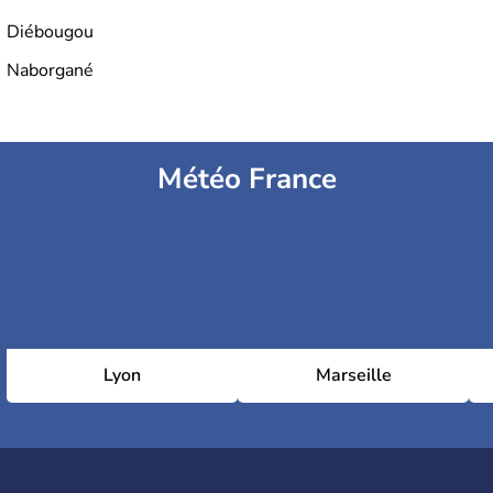
Diébougou
Naborgané
Météo France
Lyon
Marseille