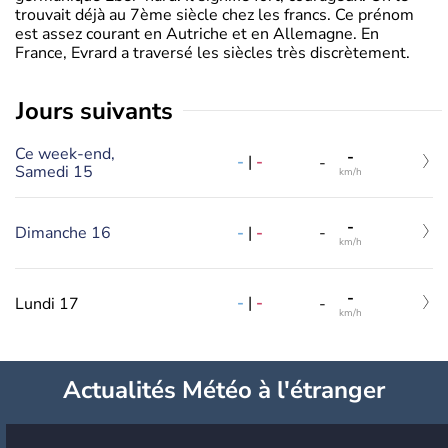
trouvait déjà au 7ème siècle chez les francs. Ce prénom
est assez courant en Autriche et en Allemagne. En
France, Evrard a traversé les siècles très discrètement.
jours suivants
Ce week-end,
-
-
|
-
-
Samedi 15
km/h
-
-
|
-
Dimanche 16
-
km/h
-
-
|
-
Lundi 17
-
km/h
Actualités Météo à l'étranger