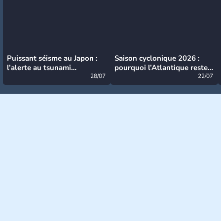
Puissant séisme au Japon :
Saison cyclonique 2026 :
l’alerte au tsunami
pourquoi l’Atlantique reste
désormais levée
28/07
très calme à ce stade ?
22/07