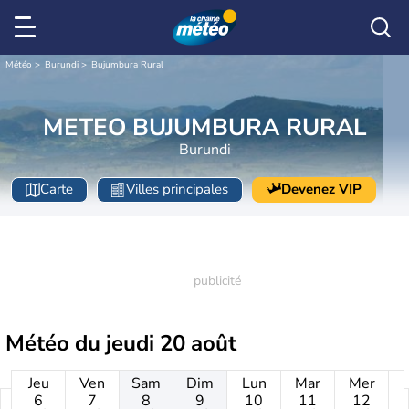
Météo
Burundi
Bujumbura Rural
METEO BUJUMBURA RURAL
Burundi
Carte
Villes principales
Devenez VIP
Météo du
jeudi 20 août
Jeu
Ven
Sam
Dim
Lun
Mar
Mer
6
7
8
9
10
11
12