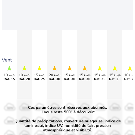
Vent
10
10
15
20
15
15
15
15
10
km/h
km/h
km/h
km/h
km/h
km/h
km/h
km/h
km/
Raf. 15
Raf. 20
Raf. 25
Raf. 30
Raf. 30
Raf. 30
Raf. 25
Raf. 25
Raf. 2
Ces paramètres sont réservés aux abonnés.
50%
50%
50%
50%
50%
50%
50%
50%
50%
Il vous reste 50% à découvrir:
Quantité de précipitations, couverture nuageuse, indice de
30%
30%
30%
30%
30%
30%
30%
30%
30%
luminosité, indice UV, humidité de l'air, pression
atmosphérique et visibilité.