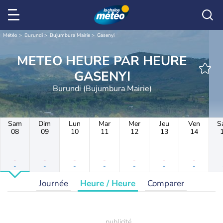
Météo
Burundi
Bujumbura Mairie
Gasenyi
METEO HEURE PAR HEURE
GASENYI
Burundi (Bujumbura Mairie)
Sam
Dim
Lun
Mar
Mer
Jeu
Ven
S
08
09
10
11
12
13
14
-
-
-
-
-
-
-
-
-
-
-
-
-
-
Journée
Heure / Heure
Comparer