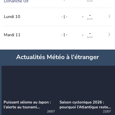
Dimanche 09
km/h
-
-
|
-
Lundi 10
-
km/h
-
-
|
-
Mardi 11
-
km/h
Actualités Météo à l'étranger
Puissant séisme au Japon :
Saison cyclonique 2026 :
l’alerte au tsunami
pourquoi l’Atlantique reste
désormais levée
28/07
très calme à ce stade ?
22/07