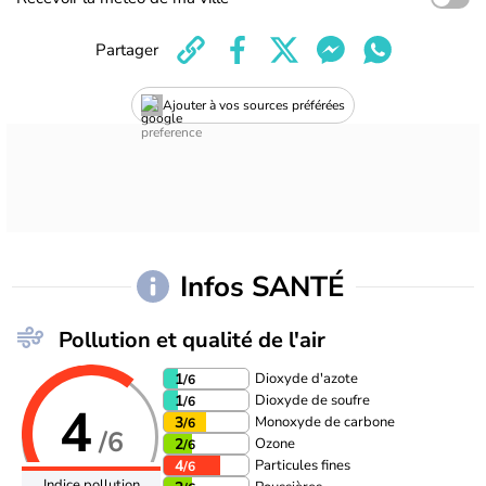
Partager
Ajouter à vos sources préférées
Infos SANTÉ
Pollution et qualité de l'air
Dioxyde d'azote
1
/6
Dioxyde de soufre
1
/6
4
Monoxyde de carbone
3
/6
/6
Ozone
2
/6
Particules fines
4
/6
Indice pollution