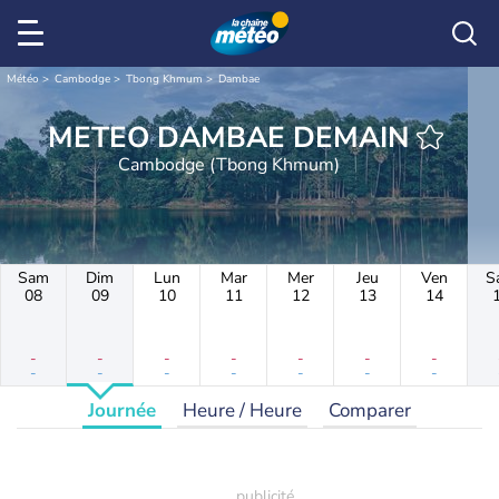
Météo
Cambodge
Tbong Khmum
Dambae
METEO DAMBAE DEMAIN
Cambodge (Tbong Khmum)
Sam
Dim
Lun
Mar
Mer
Jeu
Ven
S
08
09
10
11
12
13
14
-
-
-
-
-
-
-
-
-
-
-
-
-
-
Journée
Heure / Heure
Comparer