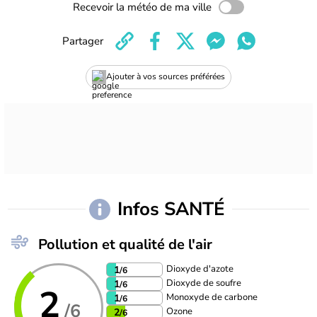
Recevoir la météo de ma ville
Partager
Ajouter à vos sources préférées
Infos SANTÉ
Pollution et qualité de l'air
Dioxyde d'azote
1
/6
Dioxyde de soufre
1
/6
2
Monoxyde de carbone
1
/6
/6
Ozone
2
/6