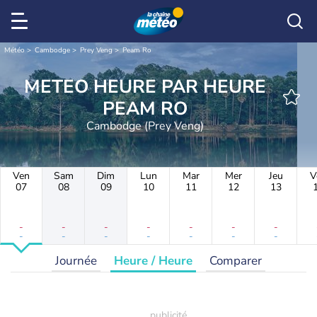
Météo
Cambodge
Prey Veng
Peam Ro
METEO HEURE PAR HEURE
PEAM RO
Cambodge (Prey Veng)
Ven
Sam
Dim
Lun
Mar
Mer
Jeu
V
07
08
09
10
11
12
13
-
-
-
-
-
-
-
-
-
-
-
-
-
-
Journée
Heure / Heure
Comparer