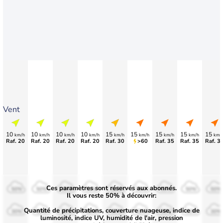
Vent
10
10
10
10
15
15
15
15
15
km/h
km/h
km/h
km/h
km/h
km/h
km/h
km/h
km/
Raf. 20
Raf. 20
Raf. 20
Raf. 20
Raf. 30
>60
Raf. 35
Raf. 35
Raf. 3
Ces paramètres sont réservés aux abonnés.
50%
50%
50%
50%
50%
50%
50%
50%
50%
Il vous reste 50% à découvrir:
Quantité de précipitations, couverture nuageuse, indice de
30%
30%
30%
30%
30%
30%
30%
30%
30%
luminosité, indice UV, humidité de l'air, pression