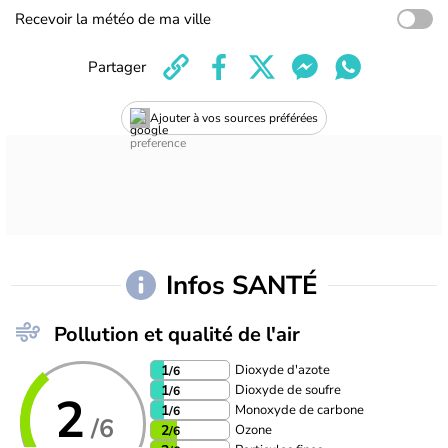
Recevoir la météo de ma ville
Partager
Ajouter à vos sources préférées
Infos SANTÉ
Pollution et qualité de l'air
Dioxyde d'azote
1
/6
Dioxyde de soufre
1
/6
2
Monoxyde de carbone
1
/6
/6
Ozone
2
/6