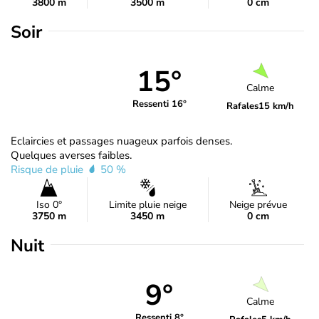
3800 m
3500 m
0 cm
Soir
15°
Calme
Ressenti 16°
Rafales
15 km/h
Eclaircies et passages nuageux parfois denses.
Quelques averses faibles.
Risque de pluie
50 %
Iso 0°
Limite pluie neige
Neige prévue
3750 m
3450 m
0 cm
Nuit
9°
Calme
Ressenti 8°