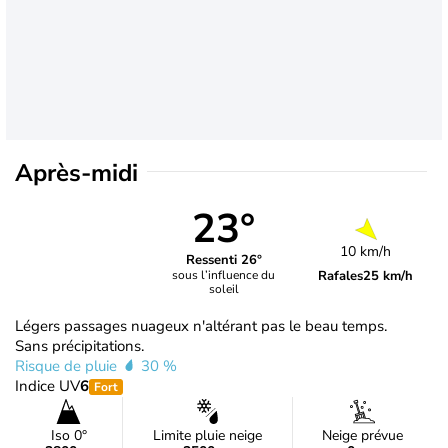
Après-midi
23°
10 km/h
Ressenti 26°
Rafales
25 km/h
sous l’influence du
soleil
Légers passages nuageux n'altérant pas le beau temps.
Sans précipitations.
Risque de pluie
30 %
Indice UV
6
Fort
Iso 0°
Limite pluie neige
Neige prévue