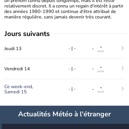
un prénom connu depuis longtemps, mais il est resté
relativement discret. Il a connu un regain d'intérêt à partir
des années 1980-1990 et continue d'être attribué de
manière régulière, sans jamais devenir très courant.
jours suivants
-
-
|
-
Jeudi 13
-
km/h
-
-
|
-
Vendredi 14
-
km/h
Ce week-end,
-
-
|
-
-
Samedi 15
km/h
Actualités Météo à l'étranger