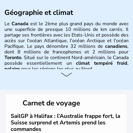
Géographie et climat
Le
Canada
est le 2ème plus grand pays du monde avec
une superficie de presque 10 millions de km carrés. Il
partage ses frontières avec les Etats-Unis et possède des
accès sur l'océan Atlantique, l'océan Arctique et l'océan
Pacifique. Le pays dénombre 32 millions de
canadiens
,
dont 8 millions de francophones et 2 millions pour
Toronto
. Situé sur le continent Nord-américain, le Canada
possède essentiellement un
climat tempéré froid
,
polaire
pour les régions les plus au Nord.
Histoire et administration
Le Canada a été découvert par l'explorateur Jacques
Cartier en 1534. A l'origine colonie française située sur le
Carnet de voyage
territoire de la ville de Québec, le Canada passe ensuite
sous le contrôle des Britanniques. L'indépendance du
pays a été obtenue au cours d'un long processus qui s'est
SailGP à Halifax : l’Australie frappe fort, la
étalé de 1867 à 1982. Le peuple autochtone des Inuits,
Suisse surprend et Artemis prend les
aujourd'hui appelé Eskimos, n'est découvert qu'au début
commandes
du XXème siècle lors d'une expédition dans le Grand