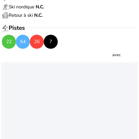
Ski nordique
N.C.
Retour à ski
N.C.
Pistes
22
64
26
7
avec