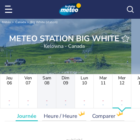
Météo
Canada
Big White (station)
METEO STATION BIG WHITE
Kelowna - Canada
Jeu
Ven
Sam
Dim
Lun
Mar
Mer
J
06
07
08
09
10
11
12
-
-
-
-
-
-
-
-
-
-
-
-
-
-
Journée
Heure / Heure
Comparer