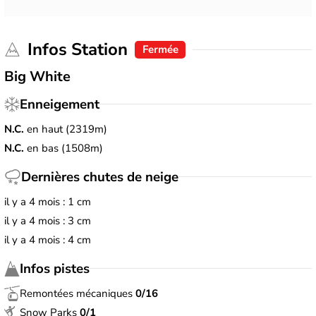
Infos Station
Fermée
Big White
Enneigement
N.C.
en haut (2319m)
N.C.
en bas (1508m)
Dernières chutes de neige
il y a 4 mois : 1 cm
il y a 4 mois : 3 cm
il y a 4 mois : 4 cm
Infos pistes
Remontées mécaniques
0/16
Snow Parks
0/1