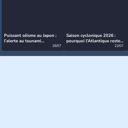
Puissant séisme au Japon :
Saison cyclonique 2026 :
l’alerte au tsunami
pourquoi l’Atlantique reste
désormais levée
28/07
très calme à ce stade ?
22/07