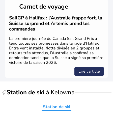
Cartier en 1534. A l'origine colonie française située sur le
Carnet de voyage
territoire de la ville de Québec, le Canada passe ensuite
sous le contrôle des Britanniques. L'indépendance du
pays a été obtenue au cours d'un long processus qui s'est
SailGP à Halifax : l’Australie frappe fort, la
étalé de 1867 à 1982. Le peuple autochtone des Inuits,
Suisse surprend et Artemis prend les
aujourd'hui appelé Eskimos, n'est découvert qu'au début
commandes
du XXème siècle lors d'une expédition dans le Grand
Nord.
La première journée du Canada Sail Grand Prix a
tenu toutes ses promesses dans la rade d’Halifax.
Entre vent instable, flotte divisée en 2 groupes et
retours très attendus, l’Australie a confirmé sa
domination tandis que la Suisse a signé sa première
victoire de la saison 2026.
Lire l'article
Station de ski
à Kelowna
Station de ski