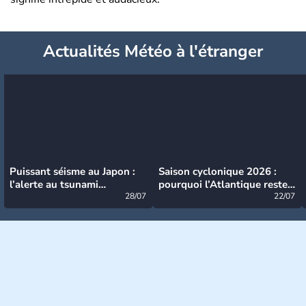
Actualités Météo à l'étranger
Puissant séisme au Japon :
Saison cyclonique 2026 :
l’alerte au tsunami
pourquoi l’Atlantique reste
désormais levée
28/07
très calme à ce stade ?
22/07