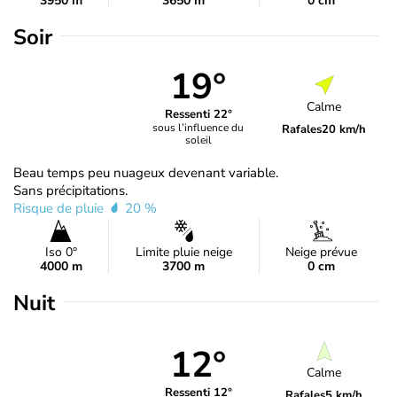
3950 m
3650 m
0 cm
Soir
19°
Calme
Ressenti 22°
sous l’influence du
Rafales
20 km/h
soleil
Beau temps peu nuageux devenant variable.
Sans précipitations.
Risque de pluie
20 %
Iso 0°
Limite pluie neige
Neige prévue
4000 m
3700 m
0 cm
Nuit
12°
Calme
Ressenti 12°
Rafales
5 km/h