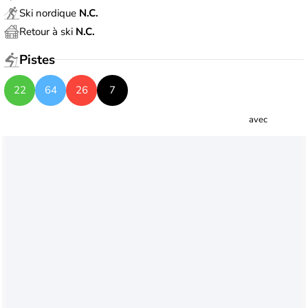
Ski nordique
N.C.
Retour à ski
N.C.
Pistes
22
64
26
7
avec