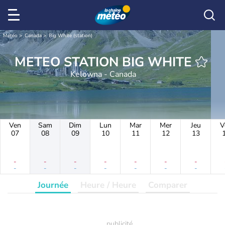
Météo
Canada
Big White (station)
METEO STATION BIG WHITE
Kelowna - Canada
Ven
Sam
Dim
Lun
Mar
Mer
Jeu
V
07
08
09
10
11
12
13
-
-
-
-
-
-
-
-
-
-
-
-
-
-
Journée
Heure / Heure
Comparer