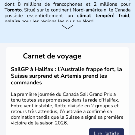
dont 8 millions de francophones et 2 millions pour
Toronto
. Situé sur le continent Nord-américain, le Canada
possède essentiellement un
climat tempéré froid
,
polaire
pour les régions les plus au Nord.
Histoire et administration
Le Canada a été découvert par l'explorateur Jacques
Cartier en 1534. A l'origine colonie française située sur le
Carnet de voyage
territoire de la ville de Québec, le Canada passe ensuite
sous le contrôle des Britanniques. L'indépendance du
pays a été obtenue au cours d'un long processus qui s'est
SailGP à Halifax : l’Australie frappe fort, la
étalé de 1867 à 1982. Le peuple autochtone des Inuits,
Suisse surprend et Artemis prend les
aujourd'hui appelé Eskimos, n'est découvert qu'au début
commandes
du XXème siècle lors d'une expédition dans le Grand
Nord.
La première journée du Canada Sail Grand Prix a
tenu toutes ses promesses dans la rade d’Halifax.
Entre vent instable, flotte divisée en 2 groupes et
retours très attendus, l’Australie a confirmé sa
domination tandis que la Suisse a signé sa première
victoire de la saison 2026.
Lire l'article