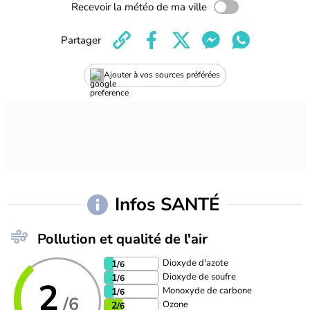
Recevoir la météo de ma ville
Partager
Ajouter à vos sources préférées
Infos SANTÉ
Pollution et qualité de l'air
Dioxyde d'azote
1
/6
Dioxyde de soufre
1
/6
2
Monoxyde de carbone
1
/6
/6
Ozone
2
/6