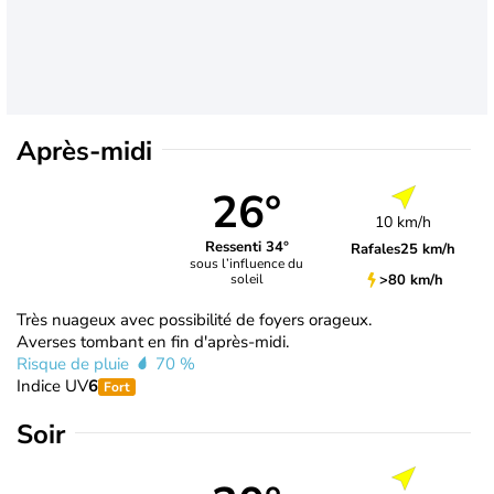
Après-midi
26°
10 km/h
Ressenti 34°
Rafales
25 km/h
sous l’influence du
>80 km/h
soleil
Très nuageux avec possibilité de foyers orageux.
Averses tombant en fin d'après-midi.
Risque de pluie
70 %
Indice UV
6
Fort
Soir