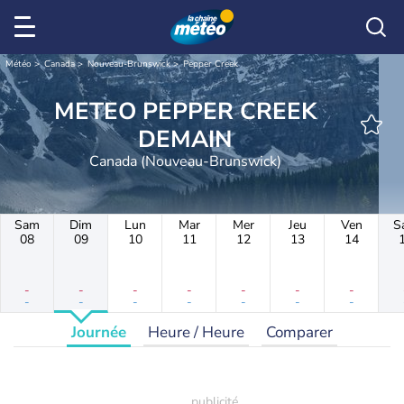
Météo
Canada
Nouveau-Brunswick
Pepper Creek
METEO PEPPER CREEK
DEMAIN
Canada (Nouveau-Brunswick)
Sam
Dim
Lun
Mar
Mer
Jeu
Ven
S
08
09
10
11
12
13
14
-
-
-
-
-
-
-
-
-
-
-
-
-
-
Journée
Heure / Heure
Comparer