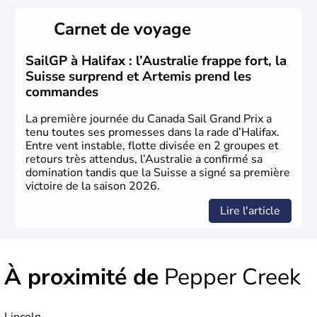
Le Canada a été découvert par l'explorateur Jacques
Cartier en 1534. A l'origine colonie française située sur le
Carnet de voyage
territoire de la ville de Québec, le Canada passe ensuite
sous le contrôle des Britanniques. L'indépendance du
pays a été obtenue au cours d'un long processus qui s'est
SailGP à Halifax : l’Australie frappe fort, la
étalé de 1867 à 1982. Le peuple autochtone des Inuits,
Suisse surprend et Artemis prend les
aujourd'hui appelé Eskimos, n'est découvert qu'au début
commandes
du XXème siècle lors d'une expédition dans le Grand
Nord.
La première journée du Canada Sail Grand Prix a
tenu toutes ses promesses dans la rade d’Halifax.
Entre vent instable, flotte divisée en 2 groupes et
retours très attendus, l’Australie a confirmé sa
domination tandis que la Suisse a signé sa première
victoire de la saison 2026.
Lire l'article
À proximité de
Pepper Creek