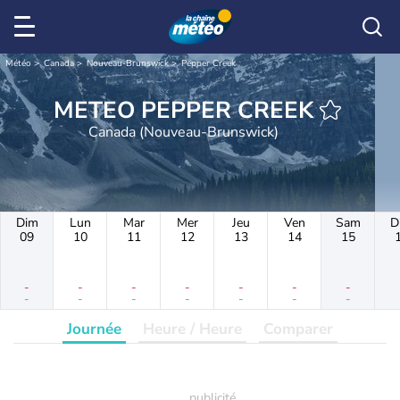
Météo
Canada
Nouveau-Brunswick
Pepper Creek
METEO PEPPER CREEK
Canada (Nouveau-Brunswick)
Dim
Lun
Mar
Mer
Jeu
Ven
Sam
D
09
10
11
12
13
14
15
-
-
-
-
-
-
-
-
-
-
-
-
-
-
Journée
Heure / Heure
Comparer