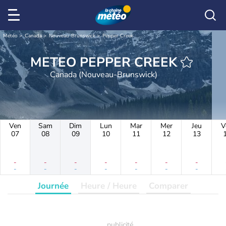
Météo
Canada
Nouveau-Brunswick
Pepper Creek
METEO PEPPER CREEK
Canada (Nouveau-Brunswick)
Ven
Sam
Dim
Lun
Mar
Mer
Jeu
V
07
08
09
10
11
12
13
-
-
-
-
-
-
-
-
-
-
-
-
-
-
Journée
Heure / Heure
Comparer