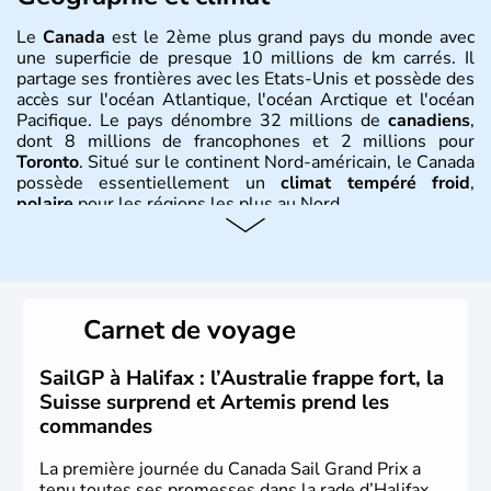
Le
Canada
est le 2ème plus grand pays du monde avec
une superficie de presque 10 millions de km carrés. Il
partage ses frontières avec les Etats-Unis et possède des
accès sur l'océan Atlantique, l'océan Arctique et l'océan
Pacifique. Le pays dénombre 32 millions de
canadiens
,
dont 8 millions de francophones et 2 millions pour
Toronto
. Situé sur le continent Nord-américain, le Canada
possède essentiellement un
climat tempéré froid
,
polaire
pour les régions les plus au Nord.
Histoire et administration
Le Canada a été découvert par l'explorateur Jacques
Cartier en 1534. A l'origine colonie française située sur le
Carnet de voyage
territoire de la ville de Québec, le Canada passe ensuite
sous le contrôle des Britanniques. L'indépendance du
pays a été obtenue au cours d'un long processus qui s'est
SailGP à Halifax : l’Australie frappe fort, la
étalé de 1867 à 1982. Le peuple autochtone des Inuits,
Suisse surprend et Artemis prend les
aujourd'hui appelé Eskimos, n'est découvert qu'au début
commandes
du XXème siècle lors d'une expédition dans le Grand
Nord.
La première journée du Canada Sail Grand Prix a
tenu toutes ses promesses dans la rade d’Halifax.