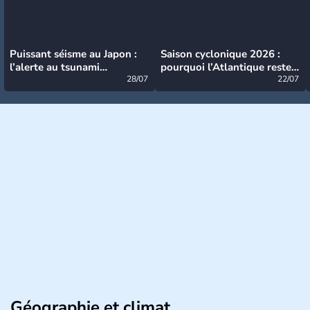
Puissant séisme au Japon :
Saison cyclonique 2026 :
l’alerte au tsunami
pourquoi l’Atlantique reste
désormais levée
28/07
très calme à ce stade ?
22/07
Géographie et climat