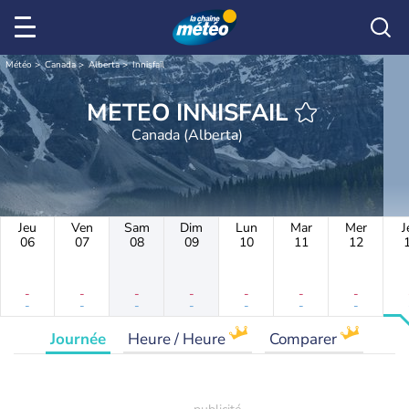
Météo
Canada
Alberta
Innisfail
METEO INNISFAIL
Canada (Alberta)
Jeu
Ven
Sam
Dim
Lun
Mar
Mer
J
06
07
08
09
10
11
12
-
-
-
-
-
-
-
-
-
-
-
-
-
-
Journée
Heure / Heure
Comparer