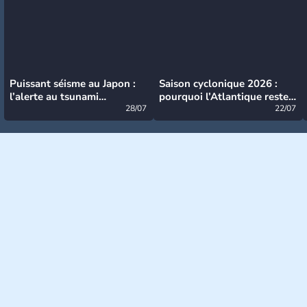
Puissant séisme au Japon :
Saison cyclonique 2026 :
l’alerte au tsunami
pourquoi l’Atlantique reste
désormais levée
28/07
très calme à ce stade ?
22/07