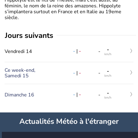
féminin, le nom de la reine des amazones. Hippolyte
s’implantera surtout en France et en Italie au 19eme
siècle.
jours suivants
-
-
|
-
Vendredi 14
-
km/h
Ce week-end,
-
-
|
-
-
Samedi 15
km/h
-
-
|
-
Dimanche 16
-
km/h
Actualités Météo à l'étranger