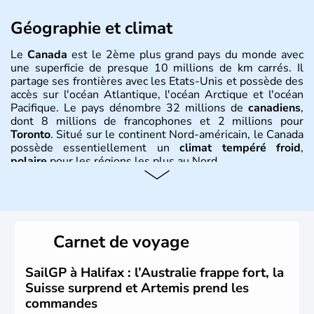
Géographie et climat
Le
Canada
est le 2ème plus grand pays du monde avec
une superficie de presque 10 millions de km carrés. Il
partage ses frontières avec les Etats-Unis et possède des
accès sur l'océan Atlantique, l'océan Arctique et l'océan
Pacifique. Le pays dénombre 32 millions de
canadiens
,
dont 8 millions de francophones et 2 millions pour
Toronto
. Situé sur le continent Nord-américain, le Canada
possède essentiellement un
climat tempéré froid
,
polaire
pour les régions les plus au Nord.
Histoire et administration
Le Canada a été découvert par l'explorateur Jacques
Cartier en 1534. A l'origine colonie française située sur le
Carnet de voyage
territoire de la ville de Québec, le Canada passe ensuite
sous le contrôle des Britanniques. L'indépendance du
pays a été obtenue au cours d'un long processus qui s'est
SailGP à Halifax : l’Australie frappe fort, la
étalé de 1867 à 1982. Le peuple autochtone des Inuits,
Suisse surprend et Artemis prend les
aujourd'hui appelé Eskimos, n'est découvert qu'au début
commandes
du XXème siècle lors d'une expédition dans le Grand