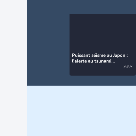
Puissant séisme au Japon :
l’alerte au tsunami
désormais levée
28/07