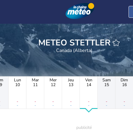
METEO STETTLER
Canada (Alberta)
im
Lun
Mar
Mer
Jeu
Ven
Sam
Dim
9
10
11
12
13
14
15
16
-
-
-
-
-
-
-
-
-
-
-
-
-
-
-
-