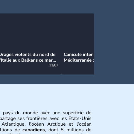
Orages violents du nord de
Canicule intense en
Ca
l'Italie aux Balkans ce mardi
Méditerranée : près de 50°C
Ma
: grosse grêle, violentes
21/07
et des incendies hors de
21/07
rafales et pluies intenses
contrôle en Espagne
 pays du monde avec une superficie de
partage ses frontières avec les Etats-Unis
Atlantique, l'océan Arctique et l'océan
illions de
canadiens
, dont 8 millions de