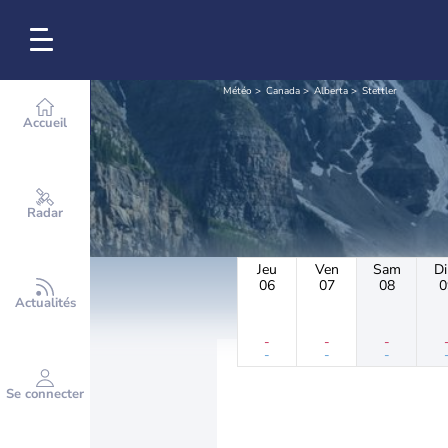
Météo
Canada
Alberta
Stettler
Accueil
Radar
Jeu
Ven
Sam
D
06
07
08
0
Actualités
-
-
-
-
-
-
Se connecter