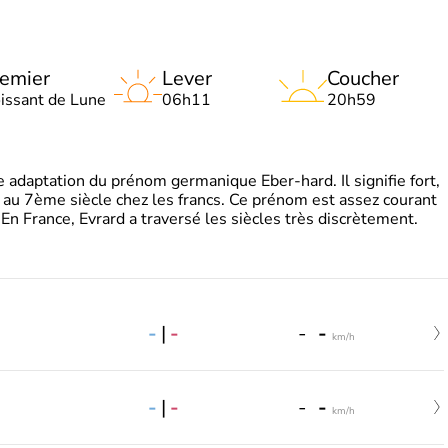
emier
Lever
Coucher
oissant de Lune
06h11
20h59
adaptation du prénom germanique Eber-hard. Il signifie fort,
à au 7ème siècle chez les francs. Ce prénom est assez courant
En France, Evrard a traversé les siècles très discrètement.
-
|
-
-
-
km/h
-
|
-
-
-
km/h