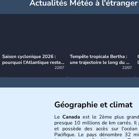
Actualités Météo à l'étranger
Saison cyclonique 2026 :
Tempête tropicale Bertha :
pourquoi l’Atlantique reste
une trajectoire le long du du
très calme à ce stade ?
22/07
littoral américain
22/07
Géographie et climat
Le
Canada
est le 2ème plus grand
presque 10 millions de km carrés. Il 
et possède des accès sur l'océan 
Pacifique. Le pays dénombre 32 m