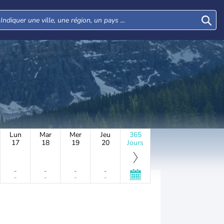
Lun
Mar
Mer
Jeu
365
17
18
19
20
Jours
-
-
-
-
-
-
-
-