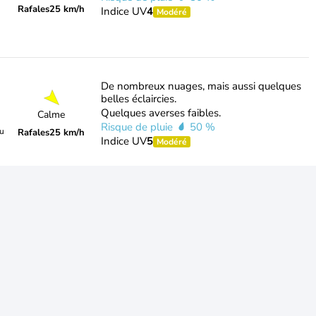
Rafales
25 km/h
Indice UV
4
Modéré
De nombreux nuages, mais aussi quelques
belles éclaircies.
Quelques averses faibles.
Calme
Risque de pluie
50 %
du
Rafales
25 km/h
Indice UV
5
Modéré