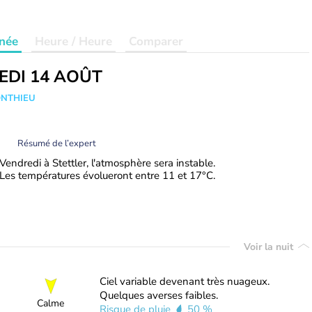
née
Heure / Heure
Comparer
EDI 14 AOÛT
ONTHIEU
Résumé de l’expert
Vendredi à Stettler, l'atmosphère sera instable.
Les températures évolueront entre 11 et 17°C.
Voir la nuit
Ciel variable devenant très nuageux.
Quelques averses faibles.
Calme
Risque de pluie
50 %