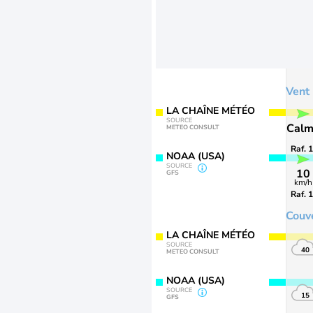
Vent
LA CHAÎNE MÉTÉO
SOURCE
Cal
METEO CONSULT
Raf. 
NOAA (USA)
SOURCE
10
GFS
km/h
Raf. 
Couv
LA CHAÎNE MÉTÉO
SOURCE
40
METEO CONSULT
NOAA (USA)
SOURCE
15
GFS