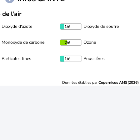
 de l'air
Dioxyde d'azote
Dioxyde de soufre
1
/6
Monoxyde de carbone
Ozone
2
/6
Particules fines
Poussières
1
/6
Données établies par
Copernicus AMS(2026)