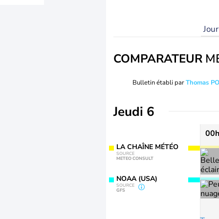
Jou
COMPARATEUR
M
Bulletin établi par
Thomas P
Jeudi 6
00
LA CHAÎNE MÉTÉO
SOURCE
METEO CONSULT
NOAA (USA)
SOURCE
GFS