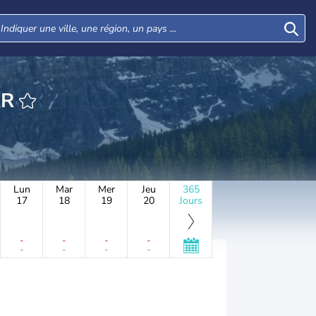
IGGAR
Lun
Mar
Mer
Jeu
365
17
18
19
20
Jours
-
-
-
-
-
-
-
-