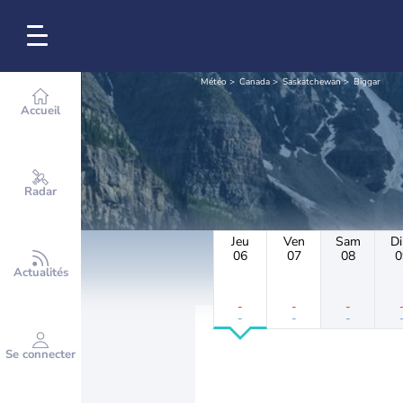
Météo
Canada
Saskatchewan
Biggar
Accueil
Radar
Jeu
Ven
Sam
D
06
07
08
0
Actualités
-
-
-
-
-
-
Se connecter