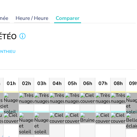
rnée
Heure / Heure
Comparer
ÉTÉO
ONTHIEU
h
01h
02h
03h
04h
05h
06h
07h
08h
09