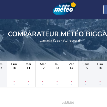
COMPARATEUR MÉTÉO B
Canada (Saskatchewan)
im
Lun
Mar
Mer
Jeu
Ven
Sam
Dim
9
10
11
12
13
14
15
16
-
-
-
-
-
-
-
-
-
-
-
-
-
-
-
-