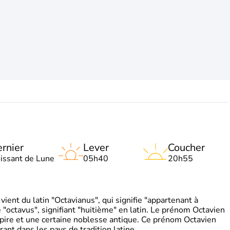
rnier
Lever
Coucher
oissant de Lune
05h40
20h55
ient du latin "Octavianus", qui signifie "appartenant à
"octavus", signifiant "huitième" en latin. Le prénom Octavien
pire et une certaine noblesse antique. Ce prénom Octavien
rant dans les pays de tradition latine.