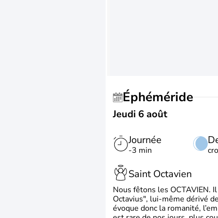
Éphéméride
Jeudi 6 août
Journée
De
-3 min
cr
Saint Octavien
Nous fêtons les OCTAVIEN. Il v
Octavius", lui-même dérivé de 
évoque donc la romanité, l’em
est rare de nos jours, plus cou