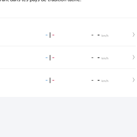
-
|
-
-
-
km/h
-
|
-
-
-
km/h
-
|
-
-
-
km/h