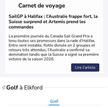
Cartier en 1534. A l'origine colonie française située sur le
Carnet de voyage
territoire de la ville de Québec, le Canada passe ensuite
sous le contrôle des Britanniques. L'indépendance du
pays a été obtenue au cours d'un long processus qui s'est
SailGP à Halifax : l’Australie frappe fort, la
étalé de 1867 à 1982. Le peuple autochtone des Inuits,
Suisse surprend et Artemis prend les
aujourd'hui appelé Eskimos, n'est découvert qu'au début
commandes
du XXème siècle lors d'une expédition dans le Grand
Nord.
La première journée du Canada Sail Grand Prix a
tenu toutes ses promesses dans la rade d’Halifax.
Entre vent instable, flotte divisée en 2 groupes et
retours très attendus, l’Australie a confirmé sa
domination tandis que la Suisse a signé sa première
victoire de la saison 2026.
Lire l'article
Golf
à Elkford
Golf