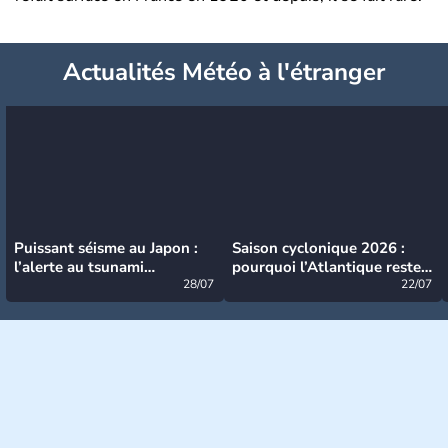
Actualités Météo à l'étranger
Puissant séisme au Japon :
Saison cyclonique 2026 :
l’alerte au tsunami
pourquoi l’Atlantique reste
désormais levée
28/07
très calme à ce stade ?
22/07