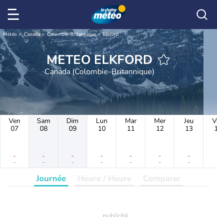
Météo
Canada
Colombie-Britannique
Elkford
METEO ELKFORD
Canada (Colombie-Britannique)
Ven
Sam
Dim
Lun
Mar
Mer
Jeu
V
07
08
09
10
11
12
13
-
-
-
-
-
-
-
-
-
-
-
-
-
-
Journée
Heure / Heure
Comparer