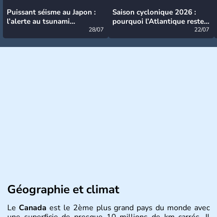
Puissant séisme au Japon :
Saison cyclonique 2026 :
l’alerte au tsunami
pourquoi l’Atlantique reste
désormais levée
28/07
très calme à ce stade ?
22/07
Géographie et climat
Le
Canada
est le 2ème plus grand pays du monde avec
une superficie de presque 10 millions de km carrés. Il