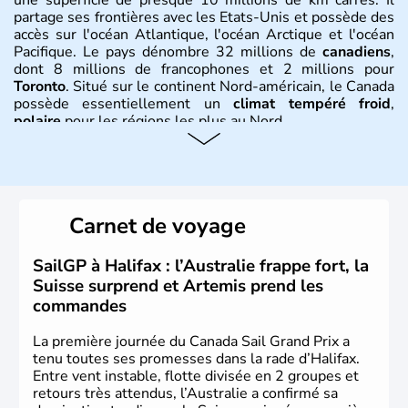
partage ses frontières avec les Etats-Unis et possède des
accès sur l'océan Atlantique, l'océan Arctique et l'océan
Pacifique. Le pays dénombre 32 millions de
canadiens
,
dont 8 millions de francophones et 2 millions pour
Toronto
. Situé sur le continent Nord-américain, le Canada
possède essentiellement un
climat tempéré froid
,
polaire
pour les régions les plus au Nord.
Histoire et administration
Le Canada a été découvert par l'explorateur Jacques
Cartier en 1534. A l'origine colonie française située sur le
Carnet de voyage
territoire de la ville de Québec, le Canada passe ensuite
sous le contrôle des Britanniques. L'indépendance du
pays a été obtenue au cours d'un long processus qui s'est
SailGP à Halifax : l’Australie frappe fort, la
étalé de 1867 à 1982. Le peuple autochtone des Inuits,
Suisse surprend et Artemis prend les
aujourd'hui appelé Eskimos, n'est découvert qu'au début
commandes
du XXème siècle lors d'une expédition dans le Grand
Nord.
La première journée du Canada Sail Grand Prix a
tenu toutes ses promesses dans la rade d’Halifax.
Entre vent instable, flotte divisée en 2 groupes et
retours très attendus, l’Australie a confirmé sa