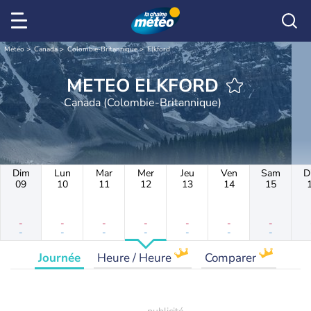
Météo
Canada
Colombie-Britannique
Elkford
METEO ELKFORD
Canada (Colombie-Britannique)
Dim
Lun
Mar
Mer
Jeu
Ven
Sam
D
09
10
11
12
13
14
15
-
-
-
-
-
-
-
-
-
-
-
-
-
-
Journée
Heure / Heure
Comparer