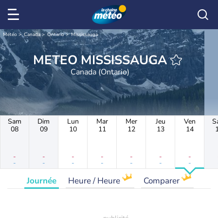
Météo
Canada
Ontario
Mississauga
METEO MISSISSAUGA
Canada (Ontario)
Sam
Dim
Lun
Mar
Mer
Jeu
Ven
S
08
09
10
11
12
13
14
-
-
-
-
-
-
-
-
-
-
-
-
-
-
Journée
Heure / Heure
Comparer