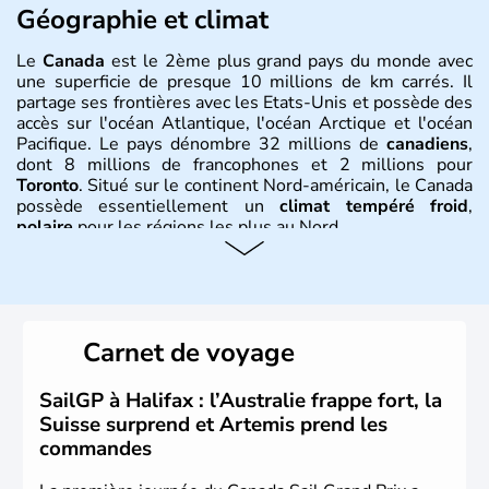
Géographie et climat
Le
Canada
est le 2ème plus grand pays du monde avec
une superficie de presque 10 millions de km carrés. Il
partage ses frontières avec les Etats-Unis et possède des
accès sur l'océan Atlantique, l'océan Arctique et l'océan
Pacifique. Le pays dénombre 32 millions de
canadiens
,
dont 8 millions de francophones et 2 millions pour
Toronto
. Situé sur le continent Nord-américain, le Canada
possède essentiellement un
climat tempéré froid
,
polaire
pour les régions les plus au Nord.
Histoire et administration
Le Canada a été découvert par l'explorateur Jacques
Cartier en 1534. A l'origine colonie française située sur le
Carnet de voyage
territoire de la ville de Québec, le Canada passe ensuite
sous le contrôle des Britanniques. L'indépendance du
pays a été obtenue au cours d'un long processus qui s'est
SailGP à Halifax : l’Australie frappe fort, la
étalé de 1867 à 1982. Le peuple autochtone des Inuits,
Suisse surprend et Artemis prend les
aujourd'hui appelé Eskimos, n'est découvert qu'au début
commandes
du XXème siècle lors d'une expédition dans le Grand
Nord.