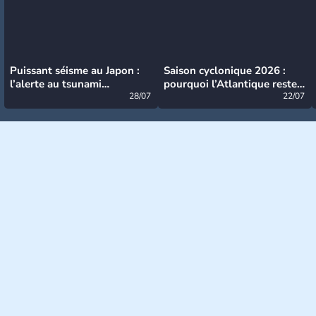
Puissant séisme au Japon :
Saison cyclonique 2026 :
l’alerte au tsunami
pourquoi l’Atlantique reste
désormais levée
28/07
très calme à ce stade ?
22/07