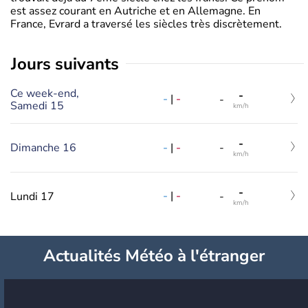
est assez courant en Autriche et en Allemagne. En
France, Evrard a traversé les siècles très discrètement.
jours suivants
Ce week-end,
-
-
|
-
-
Samedi 15
km/h
-
-
|
-
Dimanche 16
-
km/h
-
-
|
-
Lundi 17
-
km/h
Actualités Météo à l'étranger