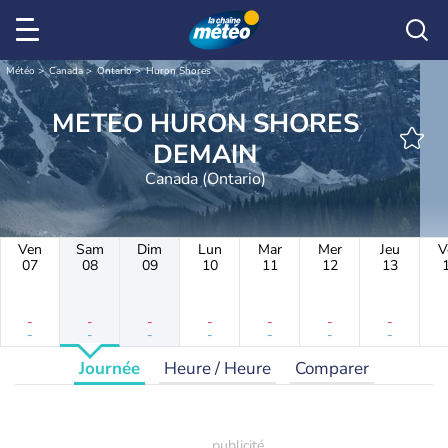
Météo
Canada
Ontario
Huron Shores
METEO HURON SHORES
DEMAIN
Canada (Ontario)
Ven
Sam
Dim
Lun
Mar
Mer
Jeu
V
07
08
09
10
11
12
13
-
-
-
-
-
-
-
-
-
-
-
-
-
-
Journée
Heure / Heure
Comparer