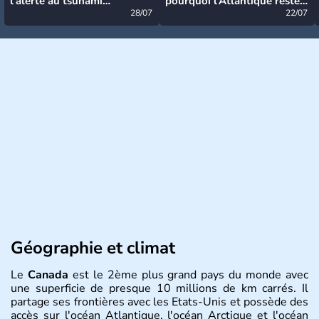
l’alerte au tsunami
pourquoi l’Atlantique reste
désormais levée
28/07
très calme à ce stade ?
22/07
Géographie et climat
Le
Canada
est le 2ème plus grand pays du monde avec
une superficie de presque 10 millions de km carrés. Il
partage ses frontières avec les Etats-Unis et possède des
accès sur l'océan Atlantique, l'océan Arctique et l'océan