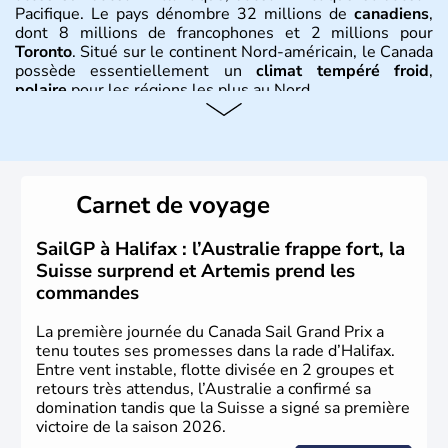
Pacifique. Le pays dénombre 32 millions de
canadiens
,
dont 8 millions de francophones et 2 millions pour
Toronto
. Situé sur le continent Nord-américain, le Canada
possède essentiellement un
climat tempéré froid
,
polaire
pour les régions les plus au Nord.
Histoire et administration
Le Canada a été découvert par l'explorateur Jacques
Cartier en 1534. A l'origine colonie française située sur le
Carnet de voyage
territoire de la ville de Québec, le Canada passe ensuite
sous le contrôle des Britanniques. L'indépendance du
pays a été obtenue au cours d'un long processus qui s'est
SailGP à Halifax : l’Australie frappe fort, la
étalé de 1867 à 1982. Le peuple autochtone des Inuits,
Suisse surprend et Artemis prend les
aujourd'hui appelé Eskimos, n'est découvert qu'au début
commandes
du XXème siècle lors d'une expédition dans le Grand
Nord.
La première journée du Canada Sail Grand Prix a
tenu toutes ses promesses dans la rade d’Halifax.
Entre vent instable, flotte divisée en 2 groupes et
retours très attendus, l’Australie a confirmé sa
domination tandis que la Suisse a signé sa première
victoire de la saison 2026.