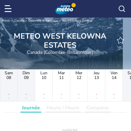
Météo
Canada
Colombie-Britannique
West Kelowna Estates
METEO WEST KELOWNA
ESTATES
Canada (Colombie-Britannique)
Sam
Dim
Lun
Mar
Mer
Jeu
Ven
S
08
09
10
11
12
13
14
-
-
-
-
-
-
-
-
-
-
-
-
-
-
Journée
Heure / Heure
Comparer