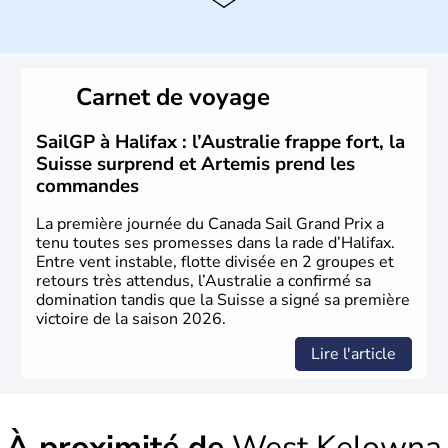
Histoire et administration
Le Canada a été découvert par l'explorateur Jacques
Cartier en 1534. A l'origine colonie française située sur le
Carnet de voyage
territoire de la ville de Québec, le Canada passe ensuite
sous le contrôle des Britanniques. L'indépendance du
pays a été obtenue au cours d'un long processus qui s'est
SailGP à Halifax : l’Australie frappe fort, la
étalé de 1867 à 1982. Le peuple autochtone des Inuits,
Suisse surprend et Artemis prend les
aujourd'hui appelé Eskimos, n'est découvert qu'au début
commandes
du XXème siècle lors d'une expédition dans le Grand
Nord.
La première journée du Canada Sail Grand Prix a
tenu toutes ses promesses dans la rade d’Halifax.
Entre vent instable, flotte divisée en 2 groupes et
retours très attendus, l’Australie a confirmé sa
domination tandis que la Suisse a signé sa première
victoire de la saison 2026.
Lire l'article
À proximité de
West Kelowna