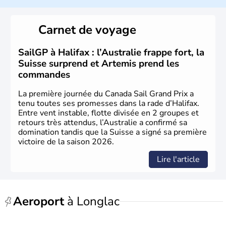
Le Canada a été découvert par l'explorateur Jacques
Cartier en 1534. A l'origine colonie française située sur le
Carnet de voyage
territoire de la ville de Québec, le Canada passe ensuite
sous le contrôle des Britanniques. L'indépendance du
pays a été obtenue au cours d'un long processus qui s'est
SailGP à Halifax : l’Australie frappe fort, la
étalé de 1867 à 1982. Le peuple autochtone des Inuits,
Suisse surprend et Artemis prend les
aujourd'hui appelé Eskimos, n'est découvert qu'au début
commandes
du XXème siècle lors d'une expédition dans le Grand
Nord.
La première journée du Canada Sail Grand Prix a
tenu toutes ses promesses dans la rade d’Halifax.
Entre vent instable, flotte divisée en 2 groupes et
retours très attendus, l’Australie a confirmé sa
domination tandis que la Suisse a signé sa première
victoire de la saison 2026.
Lire l'article
Aeroport
à Longlac