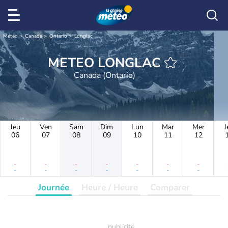
Météo
Canada
Ontario
Longlac
METEO LONGLAC
Canada (Ontario)
Jeu
Ven
Sam
Dim
Lun
Mar
Mer
J
06
07
08
09
10
11
12
-
-
-
-
-
-
-
-
-
-
-
-
-
-
Journée
Heure / Heure
Comparer