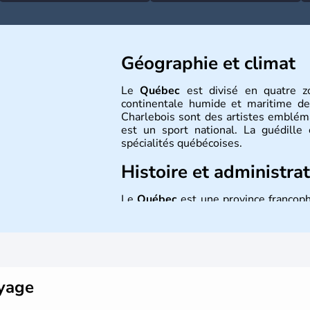
Géographie et climat
Le
Québec
est divisé en quatre zo
continentale humide et maritime de
Charlebois sont des artistes emblé
est un sport national. La guédille
spécialités québécoises.
Histoire et administra
Le
Québec
est une province franco
capitale est
Québec
et sa métropole
le Saint-Laurent et le relie à l’Atlant
est le français, langue maternelle 
biotechnologies, l’industrie pharmac
pôles essentiels d’activité.
oyage