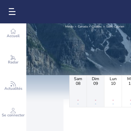
Météo
Canada
Québec
Saint-Cyprien
Accueil
Radar
Sam
Dim
Lun
M
08
09
10
1
Actualités
-
-
-
-
-
-
Se connecter