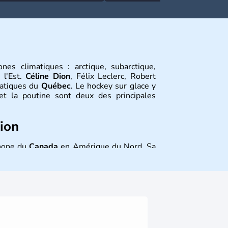
nes climatiques : arctique, subarctique,
 l'Est.
Céline Dion
, Félix Leclerc, Robert
matiques du
Québec
. Le hockey sur glace y
 et la poutine sont deux des principales
tion
phone du
Canada
en Amérique du Nord. Sa
 s’appelle
Montréal
. Elle est traversée par
ique et aux Grands Lacs. La langue officielle
de 80 % des
Québécois
. L’aéronautique, les
eutique, le génie conseil constituent ses