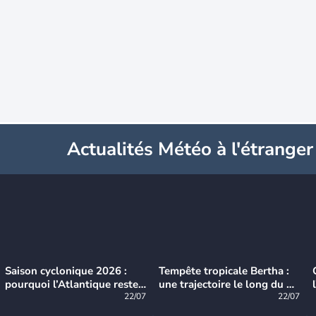
Actualités Météo à l'étranger
Saison cyclonique 2026 :
Tempête tropicale Bertha :
pourquoi l’Atlantique reste
une trajectoire le long du du
très calme à ce stade ?
22/07
littoral américain
22/07