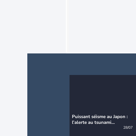
Puissant séisme au Japon :
l’alerte au tsunami
désormais levée
28/07