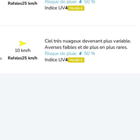
Risque de pluie
50 %
Rafales
25 km/h
Indice UV
4
Modéré
Ciel très nuageux devenant plus variable.
Averses faibles et de plus en plus rares.
10 km/h
Risque de pluie
50 %
Rafales
25 km/h
du
Indice UV
4
Modéré