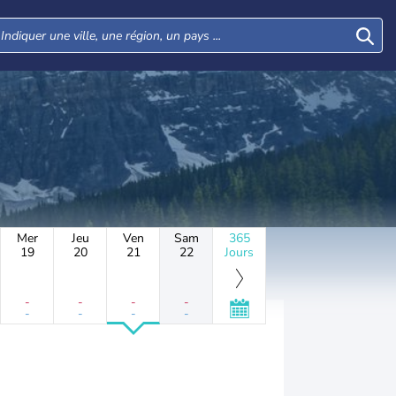
Mer
Jeu
Ven
Sam
365
19
20
21
22
Jours
-
-
-
-
-
-
-
-