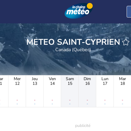
METEO SAINT-CYPRIEN
Canada (Québec)
ar
Mer
Jeu
Ven
Sam
Dim
Lun
Mar
1
12
13
14
15
16
17
18
-
-
-
-
-
-
-
-
-
-
-
-
-
-
-
-