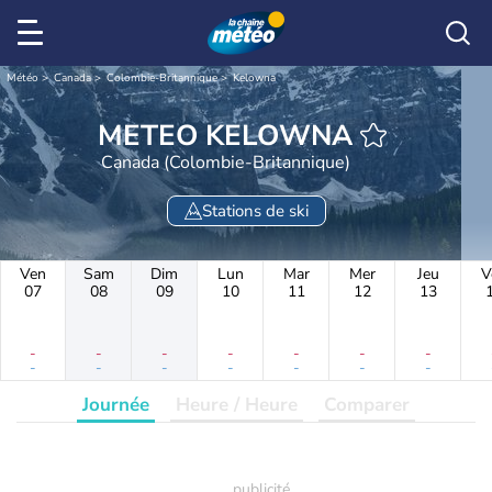
Météo
Canada
Colombie-Britannique
Kelowna
METEO KELOWNA
Canada (Colombie-Britannique)
Stations de ski
Ven
Sam
Dim
Lun
Mar
Mer
Jeu
V
07
08
09
10
11
12
13
-
-
-
-
-
-
-
-
-
-
-
-
-
-
Journée
Heure / Heure
Comparer