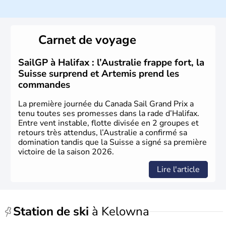
Histoire et administration
Le Canada a été découvert par l'explorateur Jacques
Cartier en 1534. A l'origine colonie française située sur le
Carnet de voyage
territoire de la ville de Québec, le Canada passe ensuite
sous le contrôle des Britanniques. L'indépendance du
pays a été obtenue au cours d'un long processus qui s'est
SailGP à Halifax : l’Australie frappe fort, la
étalé de 1867 à 1982. Le peuple autochtone des Inuits,
Suisse surprend et Artemis prend les
aujourd'hui appelé Eskimos, n'est découvert qu'au début
commandes
du XXème siècle lors d'une expédition dans le Grand
Nord.
La première journée du Canada Sail Grand Prix a
tenu toutes ses promesses dans la rade d’Halifax.
Entre vent instable, flotte divisée en 2 groupes et
retours très attendus, l’Australie a confirmé sa
domination tandis que la Suisse a signé sa première
victoire de la saison 2026.
Lire l'article
Station de ski
à Kelowna