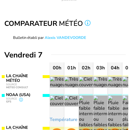
COMPARATEUR
MÉTÉO
Bulletin établi par
Alexis VANDEVOORDE
Vendredi 7
00h
01h
02h
03h
04h
0
LA CHAÎNE
MÉTÉO
SOURCE
METEO CONSULT
NOAA (USA)
SOURCE
GFS
Température
LA CHAÎNE