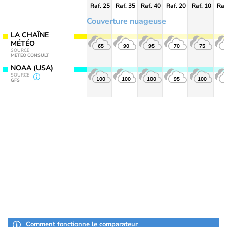
Raf. 25
Raf. 35
Raf. 40
Raf. 20
Raf. 10
Raf
Couverture nuageuse
LA CHAÎNE
MÉTÉO
65
90
95
70
75
SOURCE
METEO CONSULT
NOAA (USA)
SOURCE
100
100
100
95
100
GFS
Comment fonctionne le comparateur