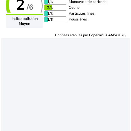
2
Monoxyde de carbone
1
/6
/6
Ozone
2
/6
Particules fines
1
/6
Indice pollution
Poussières
1
/6
Moyen
Données établies par
Copernicus AMS(2026)