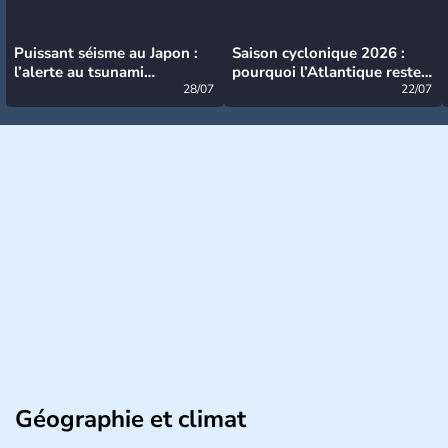
Puissant séisme au Japon :
Saison cyclonique 2026 :
l’alerte au tsunami
pourquoi l’Atlantique reste
désormais levée
28/07
très calme à ce stade ?
22/07
Géographie et climat