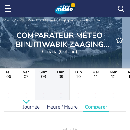
Météo
Canada
Ontario
Biinjitiwabik Zaaging Anishnabek First Nation
COMPARATEUR MÉTÉO
BIINJITIWABIK ZAAGING
ANISHNABEK FIRST NATION
Canada (Ontario)
Jeu
Ven
Sam
Dim
Lun
Mar
Mer
J
06
07
08
09
10
11
12
-
-
-
-
-
-
-
-
-
-
-
-
-
-
Journée
Heure / Heure
Comparer