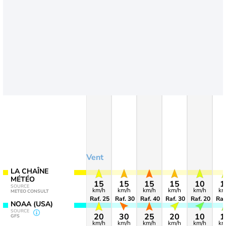
Vent
LA CHAÎNE
MÉTÉO
15
15
15
15
10
1
SOURCE
km/h
km/h
km/h
km/h
km/h
km
METEO CONSULT
Raf. 25
Raf. 30
Raf. 40
Raf. 30
Raf. 20
Raf
NOAA (USA)
SOURCE
20
30
25
20
10
1
GFS
km/h
km/h
km/h
km/h
km/h
km