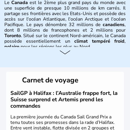
Le
Canada
est le 2ème plus grand pays du monde avec
une superficie de presque 10 millions de km carrés. Il
partage ses frontières avec les Etats-Unis et possède des
accès sur l'océan Atlantique, l'océan Arctique et l'océan
Pacifique. Le pays dénombre 32 millions de
canadiens
,
dont 8 millions de francophones et 2 millions pour
Toronto
. Situé sur le continent Nord-américain, le Canada
possède essentiellement un
climat tempéré froid
,
polaire
pour les régions les plus au Nord.
Histoire et administration
Le Canada a été découvert par l'explorateur Jacques
Cartier en 1534. A l'origine colonie française située sur le
Carnet de voyage
territoire de la ville de Québec, le Canada passe ensuite
sous le contrôle des Britanniques. L'indépendance du
pays a été obtenue au cours d'un long processus qui s'est
SailGP à Halifax : l’Australie frappe fort, la
étalé de 1867 à 1982. Le peuple autochtone des Inuits,
Suisse surprend et Artemis prend les
aujourd'hui appelé Eskimos, n'est découvert qu'au début
commandes
du XXème siècle lors d'une expédition dans le Grand
Nord.
La première journée du Canada Sail Grand Prix a
tenu toutes ses promesses dans la rade d’Halifax.
Entre vent instable, flotte divisée en 2 groupes et