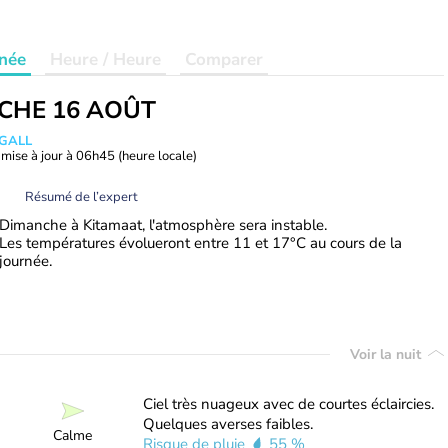
née
Heure / Heure
Comparer
CHE 16 AOÛT
 GALL
mise à jour à
06h45
(heure locale)
Résumé de l’expert
Dimanche à Kitamaat, l'atmosphère sera instable.
Les températures évolueront entre 11 et 17°C au cours de la
journée.
Voir la nuit
Ciel très nuageux avec de courtes éclaircies.
Quelques averses faibles.
Calme
Risque de pluie
55 %