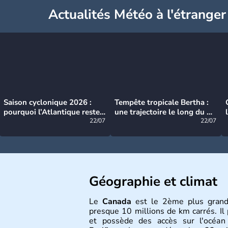
Actualités Météo à l'étranger
Saison cyclonique 2026 :
Tempête tropicale Bertha :
pourquoi l’Atlantique reste
une trajectoire le long du du
très calme à ce stade ?
22/07
littoral américain
22/07
Géographie et climat
Le
Canada
est le 2ème plus grand
presque 10 millions de km carrés. Il 
et possède des accès sur l'océan 