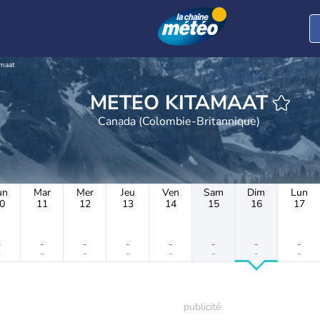
amaat
METEO KITAMAAT
Canada (Colombie-Britannique)
un
Mar
Mer
Jeu
Ven
Sam
Dim
Lun
0
11
12
13
14
15
16
17
-
-
-
-
-
-
-
-
-
-
-
-
-
-
-
-