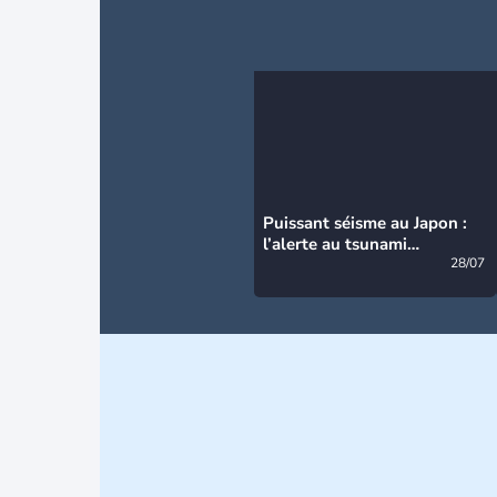
Puissant séisme au Japon :
l’alerte au tsunami
désormais levée
28/07