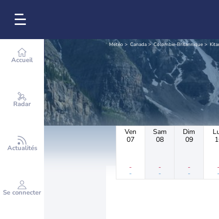
Météo
Canada
Colombie-Britannique
Kit
Accueil
Radar
Ven
Sam
Dim
L
07
08
09
1
Actualités
-
-
-
-
-
-
Se connecter