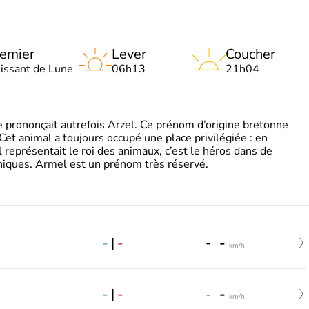
emier
Lever
Coucher
oissant de Lune
06h13
21h04
 prononçait autrefois Arzel. Ce prénom d’origine bretonne
. Cet animal a toujours occupé une place privilégiée : en
représentait le roi des animaux, c’est le héros dans de
ques. Armel est un prénom très réservé.
-
|
-
-
-
km/h
-
|
-
-
-
km/h