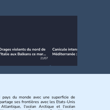
Orages violents du nord de
Canicule intense en
Ca
l'Italie aux Balkans ce mardi
Méditerranée : près de 50°C
Ma
: grosse grêle, violentes
21/07
et des incendies hors de
21/07
rafales et pluies intenses
contrôle en Espagne
 pays du monde avec une superficie de
partage ses frontières avec les Etats-Unis
Atlantique, l'océan Arctique et l'océan