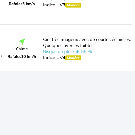
Rafales
5 km/h
Indice UV
3
Modéré
Ciel très nuageux avec de courtes éclaircies.
Quelques averses faibles.
Calme
Risque de pluie
55 %
du
Rafales
10 km/h
Indice UV
4
Modéré