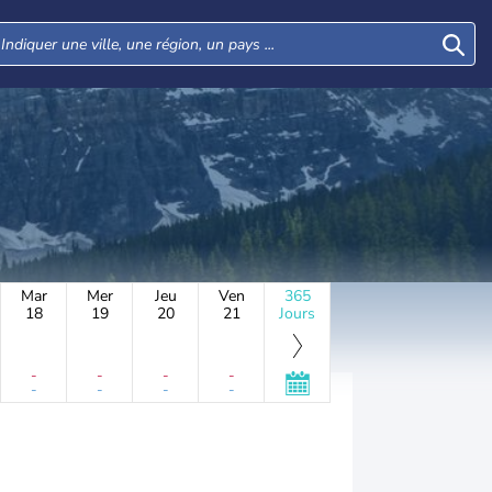
Mar
Mer
Jeu
Ven
365
18
19
20
21
Jours
-
-
-
-
-
-
-
-