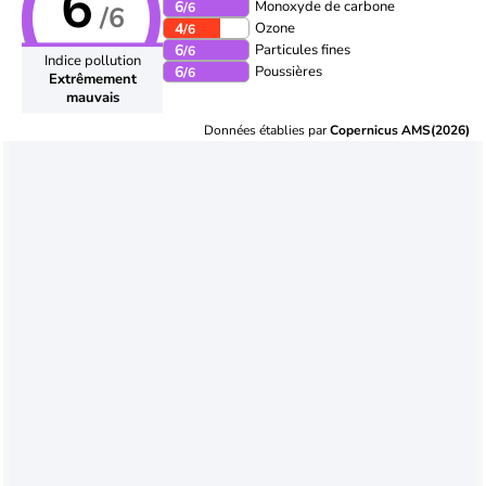
6
Monoxyde de carbone
6
/6
/6
Ozone
4
/6
Particules fines
6
/6
Indice pollution
Poussières
6
/6
Extrêmement
mauvais
Données établies par
Copernicus AMS(2026)