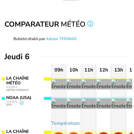
COMPARATEUR
MÉTÉO
Bulletin établi par
Adrien THOMAS
Jeudi 6
09h
10h
11h
12h
13h
1
LA CHAÎNE
MÉTÉO
SOURCE
METEO CONSULT
NOAA (USA)
SOURCE
GFS
Température
LA CHAÎNE