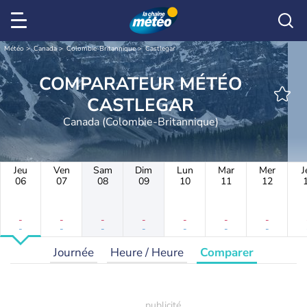
Météo
Canada
Colombie-Britannique
Castlegar
COMPARATEUR MÉTÉO
CASTLEGAR
Canada (Colombie-Britannique)
Jeu
Ven
Sam
Dim
Lun
Mar
Mer
J
06
07
08
09
10
11
12
-
-
-
-
-
-
-
-
-
-
-
-
-
-
Journée
Heure / Heure
Comparer