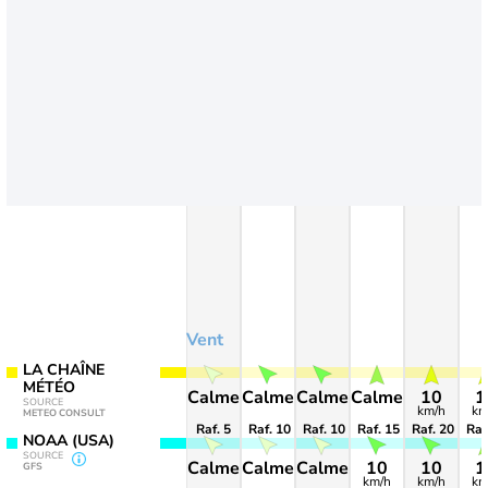
Vent
LA CHAÎNE
MÉTÉO
Calme
Calme
Calme
Calme
10
1
SOURCE
km/h
km
METEO CONSULT
Raf. 5
Raf. 10
Raf. 10
Raf. 15
Raf. 20
Raf
NOAA (USA)
SOURCE
Calme
Calme
Calme
10
10
1
GFS
km/h
km/h
km