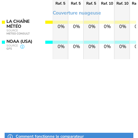
Raf. 5
Raf. 5
Raf. 5
Raf. 10
Raf. 10
Raf
Couverture nuageuse
LA CHAÎNE
MÉTÉO
0%
0%
0%
0%
0%
SOURCE
METEO CONSULT
NOAA (USA)
0%
0%
0%
0%
0%
SOURCE
GFS
Comment fonctionne le comparateur