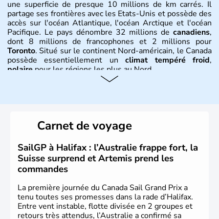
une superficie de presque 10 millions de km carrés. Il
partage ses frontières avec les Etats-Unis et possède des
accès sur l'océan Atlantique, l'océan Arctique et l'océan
Pacifique. Le pays dénombre 32 millions de
canadiens
,
dont 8 millions de francophones et 2 millions pour
Toronto
. Situé sur le continent Nord-américain, le Canada
possède essentiellement un
climat tempéré froid
,
polaire
pour les régions les plus au Nord.
Histoire et administration
Le Canada a été découvert par l'explorateur Jacques
Cartier en 1534. A l'origine colonie française située sur le
Carnet de voyage
territoire de la ville de Québec, le Canada passe ensuite
sous le contrôle des Britanniques. L'indépendance du
pays a été obtenue au cours d'un long processus qui s'est
SailGP à Halifax : l’Australie frappe fort, la
étalé de 1867 à 1982. Le peuple autochtone des Inuits,
Suisse surprend et Artemis prend les
aujourd'hui appelé Eskimos, n'est découvert qu'au début
commandes
du XXème siècle lors d'une expédition dans le Grand
Nord.
La première journée du Canada Sail Grand Prix a
tenu toutes ses promesses dans la rade d’Halifax.
Entre vent instable, flotte divisée en 2 groupes et
retours très attendus, l’Australie a confirmé sa