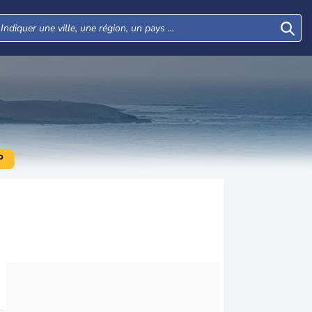
P
Jeu
Ven
Sam
Dim