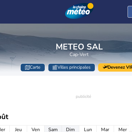
METEO SAL
Cap-Vert
Carte
Villes principales
Devenez VI
oût
er
Jeu
Ven
Sam
Dim
Lun
Mar
Mer