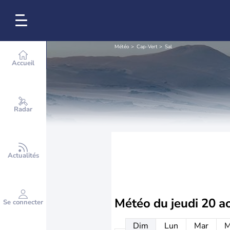
Météo
Cap-Vert
Sal
Accueil
Radar
Actualités
Météo du
jeudi 20 a
Se connecter
Dim
Lun
Mar
M