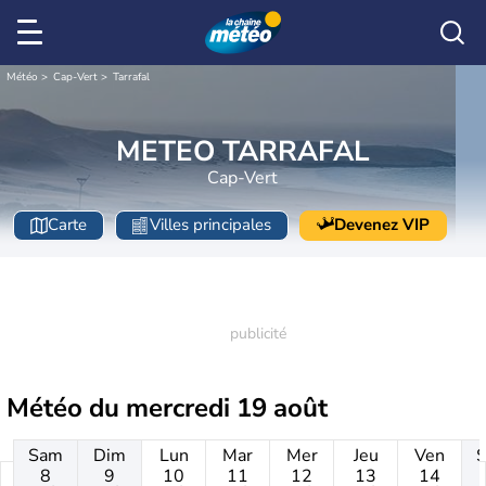
Météo
Cap-Vert
Tarrafal
METEO TARRAFAL
Cap-Vert
Carte
Villes principales
Devenez VIP
Météo du
mercredi 19 août
Sam
Dim
Lun
Mar
Mer
Jeu
Ven
8
9
10
11
12
13
14