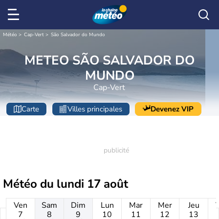
Météo
Cap-Vert
São Salvador do Mundo
METEO SÃO SALVADOR DO
MUNDO
Cap-Vert
Carte
Villes principales
Devenez VIP
Météo du
lundi 17 août
Ven
Sam
Dim
Lun
Mar
Mer
Jeu
7
8
9
10
11
12
13