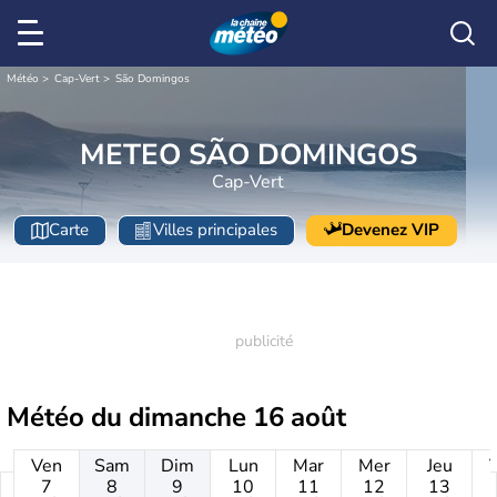
Météo
Cap-Vert
São Domingos
METEO SÃO DOMINGOS
Cap-Vert
Carte
Villes principales
Devenez VIP
Météo du
dimanche 16 août
Ven
Sam
Dim
Lun
Mar
Mer
Jeu
7
8
9
10
11
12
13