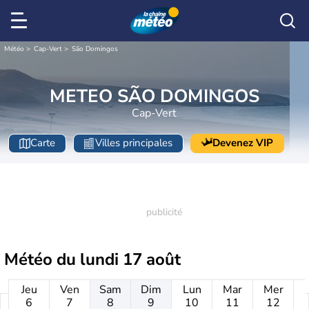
Météo
Cap-Vert
São Domingos
METEO SÃO DOMINGOS
Cap-Vert
Carte
Villes principales
Devenez VIP
Météo du
lundi 17 août
Jeu
Ven
Sam
Dim
Lun
Mar
Mer
6
7
8
9
10
11
12