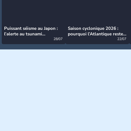
Puissant séisme au Japon :
Saison cyclonique 2026 :
l’alerte au tsunami
pourquoi l’Atlantique reste
désormais levée
28/07
très calme à ce stade ?
22/07