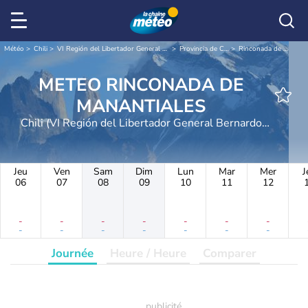
Météo
Chili
VI Región del Libertador General Bernardo O'Higgins
Provincia de Colchagua
Rinconada de Manantiales
METEO RINCONADA DE
MANANTIALES
Chili (VI Región del Libertador General Bernardo
O'Higgins)
Jeu
Ven
Sam
Dim
Lun
Mar
Mer
J
06
07
08
09
10
11
12
-
-
-
-
-
-
-
-
-
-
-
-
-
-
Journée
Heure / Heure
Comparer