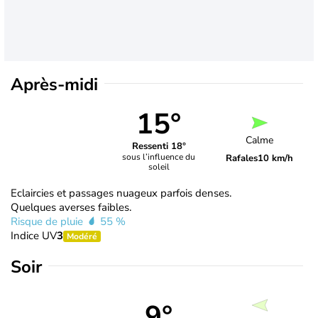
Après-midi
15°
Calme
Ressenti 18°
sous l’influence du
Rafales
10 km/h
soleil
Eclaircies et passages nuageux parfois denses.
Quelques averses faibles.
Risque de pluie
55 %
Indice UV
3
Modéré
Soir
9°