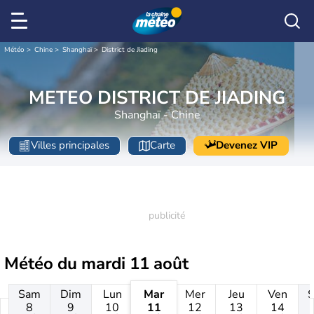
Météo
Chine
Shanghaï
District de Jiading
METEO DISTRICT DE JIADING
Shanghaï - Chine
Villes principales
Carte
Devenez VIP
Météo du
mardi 11 août
Sam
Dim
Lun
Mar
Mer
Jeu
Ven
8
9
10
11
12
13
14