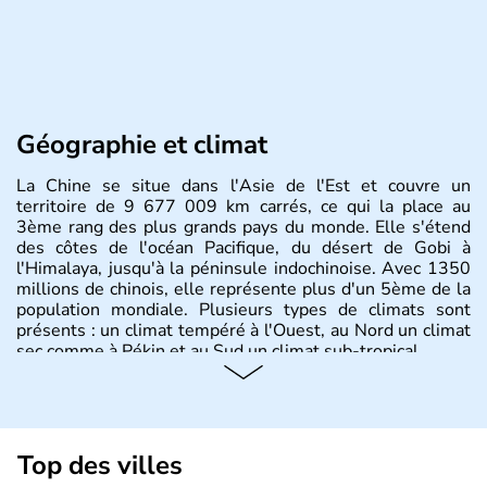
Géographie et climat
La Chine se situe dans l'Asie de l'Est et couvre un
territoire de 9 677 009 km carrés, ce qui la place au
3ème rang des plus grands pays du monde. Elle s'étend
des côtes de l'océan Pacifique, du désert de Gobi à
l'Himalaya, jusqu'à la péninsule indochinoise. Avec 1350
millions de chinois, elle représente plus d'un 5ème de la
population mondiale. Plusieurs types de climats sont
présents : un climat tempéré à l'Ouest, au Nord un climat
sec comme à Pékin et au Sud un climat sub-tropical.
Histoire et administration
La civilisation chinoise est l'une des plus anciennes et son
histoire a été nourrie d'une succession de nombreuses
Top des villes
dynasties. La dynastie Qing a été la dernière à régner