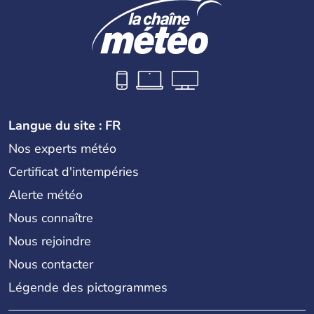
jusqu'aux guerres de l'opium lorsque la Chine s'est
constituée comme nation et a retrouvé son indépendance
en 1945. Illustre pays en matière d'inventions avant-
gardistes, la Chine a été la première utilisatrice du papier,
de l'imprimerie à caractères mobiles, de la boussole et de
la poudre à canon.
Langue du site : FR
Nos experts météo
Certificat d'intempéries
Alerte météo
Nous connaître
Nous rejoindre
Nous contacter
Légende des pictogrammes