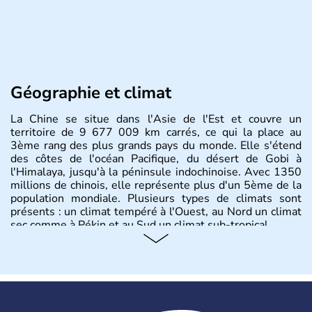
Géographie et climat
La Chine se situe dans l'Asie de l'Est et couvre un
territoire de 9 677 009 km carrés, ce qui la place au
3ème rang des plus grands pays du monde. Elle s'étend
des côtes de l'océan Pacifique, du désert de Gobi à
l'Himalaya, jusqu'à la péninsule indochinoise. Avec 1350
millions de chinois, elle représente plus d'un 5ème de la
population mondiale. Plusieurs types de climats sont
présents : un climat tempéré à l'Ouest, au Nord un climat
sec comme à Pékin et au Sud un climat sub-tropical.
Histoire et administration
La civilisation chinoise est l'une des plus anciennes et son
histoire a été nourrie d'une succession de nombreuses
dynasties. La dynastie Qing a été la dernière à régner