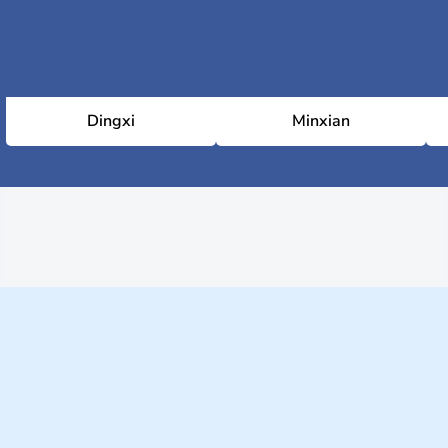
Dingxi
Minxian