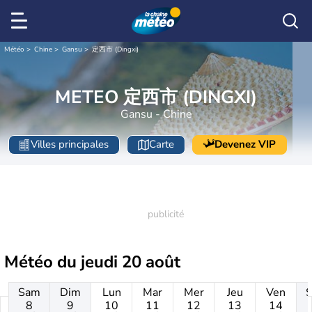
Météo
Chine
Gansu
定西市 (Dingxi)
METEO 定西市 (DINGXI)
Gansu - Chine
Villes principales
Carte
Devenez VIP
Météo du
jeudi 20 août
Sam
Dim
Lun
Mar
Mer
Jeu
Ven
8
9
10
11
12
13
14