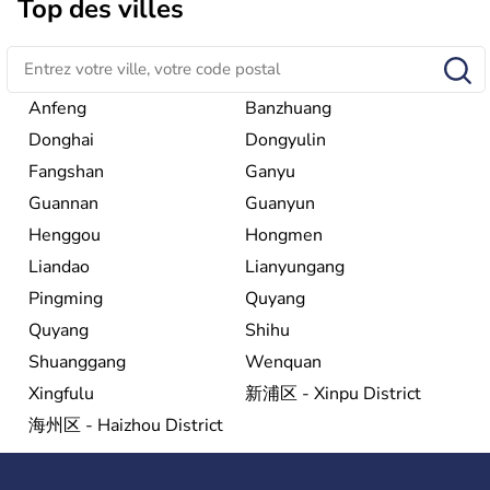
histoire a été nourrie d'une succession de nombreuses
Top des villes
dynasties. La dynastie Qing a été la dernière à régner
jusqu'aux guerres de l'opium lorsque la Chine s'est
constituée comme nation et a retrouvé son indépendance
en 1945. Illustre pays en matière d'inventions avant-
gardistes, la Chine a été la première utilisatrice du papier,
Anfeng
Banzhuang
de l'imprimerie à caractères mobiles, de la boussole et de
Donghai
Dongyulin
la poudre à canon.
Fangshan
Ganyu
Guannan
Guanyun
Henggou
Hongmen
Liandao
Lianyungang
Pingming
Quyang
Quyang
Shihu
Shuanggang
Wenquan
Xingfulu
新浦区 - Xinpu District
海州区 - Haizhou District