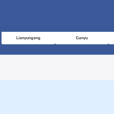
Lianyungang
Ganyu