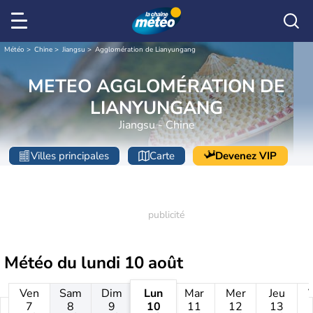
Météo
Chine
Jiangsu
Agglomération de Lianyungang
METEO AGGLOMÉRATION DE
LIANYUNGANG
Jiangsu - Chine
Villes principales
Carte
Devenez VIP
Météo du
lundi 10 août
Ven
Sam
Dim
Lun
Mar
Mer
Jeu
7
8
9
10
11
12
13