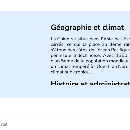
Géographie et climat
La Chine se situe dans l'Asie de l'E
carrés, ce qui la place au 3ème r
s'étend des côtes de l'océan Pacifique
péninsule indochinoise. Avec 1350 m
d'un 5ème de la population mondiale. 
un climat tempéré à l'Ouest, au Nord
climat sub-tropical.
Histoire et administra
La civilisation chinoise est l'une des 
d'une succession de nombreuses dynas
régner jusqu'aux guerres de l'opium
nation et a retrouvé son indépend
d'inventions avant-gardistes, la Chine 
l'imprimerie à caractères mobiles, de 