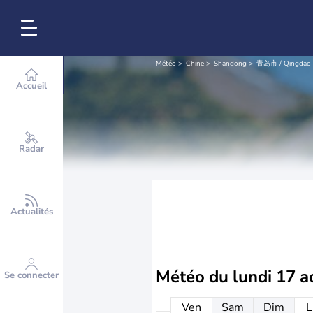
Météo
Chine
Shandong
青岛市 / Qingdao
Accueil
Radar
Actualités
Météo du
lundi 17 a
Se connecter
Ven
Sam
Dim
L