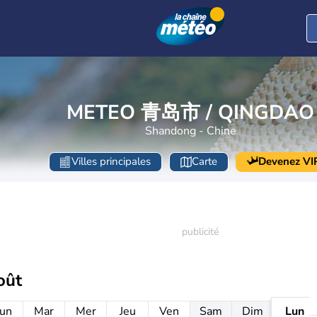
METEO 青岛市 / QINGDAO
Shandong - Chine
Villes principales
Carte
Devenez VI
oût
un
Mar
Mer
Jeu
Ven
Sam
Dim
Lun