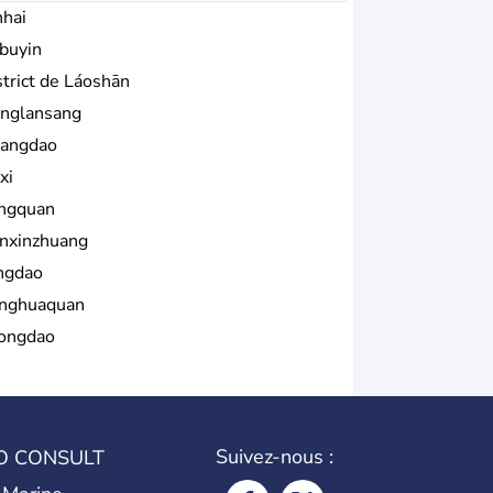
nhai
buyin
strict de Láoshān
nglansang
angdao
xi
ngquan
nxinzhuang
ngdao
nghuaquan
ongdao
Suivez-nous :
O CONSULT