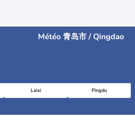
Météo 青岛市 / Qingdao
Laixi
Pingdu