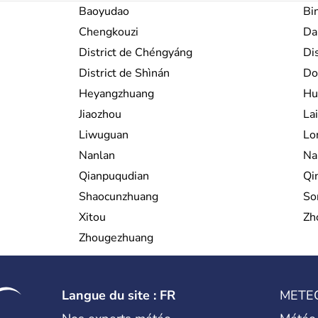
Baoyudao
Bi
Chengkouzi
Da
District de Chéngyáng
Di
District de Shìnán
Do
Heyangzhuang
Hu
Jiaozhou
Lai
Liwuguan
Lo
Nanlan
Na
Qianpuqudian
Qi
Shaocunzhuang
So
Xitou
Zh
Zhougezhuang
Langue du site : FR
METE