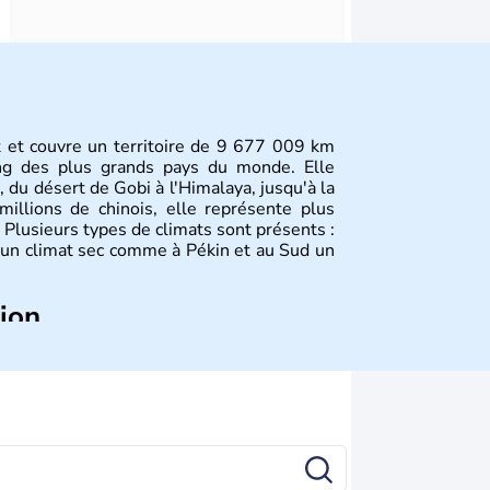
st et couvre un territoire de 9 677 009 km
ang des plus grands pays du monde. Elle
, du désert de Gobi à l'Himalaya, jusqu'à la
illions de chinois, elle représente plus
Plusieurs types de climats sont présents :
 un climat sec comme à Pékin et au Sud un
tion
plus anciennes et son histoire a été nourrie
ties. La dynastie Qing a été la dernière à
 lorsque la Chine s'est constituée comme
ance en 1945. Illustre pays en matière
a été la première utilisatrice du papier, de
la boussole et de la poudre à canon.