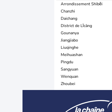
Arrondissement Shìběi
Chanzhi
Daichang
District de Lǐcāng
Gounanya
Jiangjiabo
Liuqinghe
Meihuashan
Pingdu
Sangyuan
Wenquan
Zhoubei