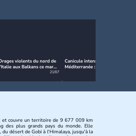
Orages violents du nord de
Canicule intense en
Ca
l'Italie aux Balkans ce mardi
Méditerranée : près de 50°C
Ma
: grosse grêle, violentes
21/07
et des incendies hors de
21/07
rafales et pluies intenses
contrôle en Espagne
st et couvre un territoire de 9 677 009 km
ang des plus grands pays du monde. Elle
, du désert de Gobi à l'Himalaya, jusqu'à la