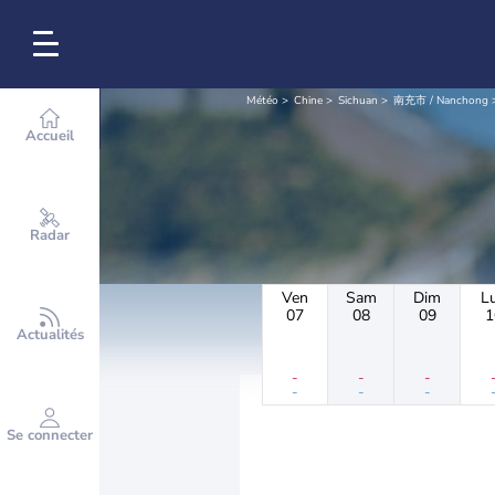
Météo
Chine
Sichuan
南充市 / Nanchong
Accueil
Radar
Ven
Sam
Dim
L
07
08
09
1
Actualités
-
-
-
-
-
-
Se connecter