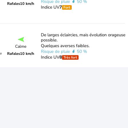
Risque de pluie
50 %
Rafales
10 km/h
Indice UV
7
Fort
De larges éclaircies, mais évolution orageuse
possible.
Quelques averses faibles.
Calme
Risque de pluie
50 %
du
Rafales
10 km/h
Indice UV
8
Très fort