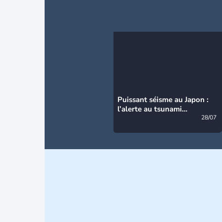
Puissant séisme au Japon :
l’alerte au tsunami
désormais levée
28/07