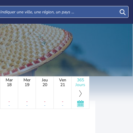
Mar
Mer
Jeu
Ven
365
18
19
20
21
Jours
-
-
-
-
-
-
-
-