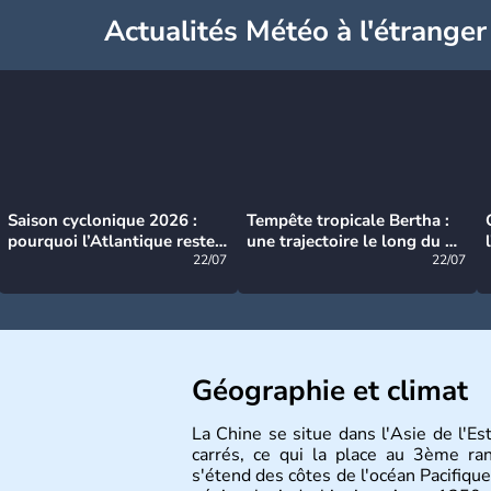
Actualités Météo à l'étranger
Saison cyclonique 2026 :
Tempête tropicale Bertha :
pourquoi l’Atlantique reste
une trajectoire le long du du
très calme à ce stade ?
22/07
littoral américain
22/07
Géographie et climat
La Chine se situe dans l'Asie de l'E
carrés, ce qui la place au 3ème r
s'étend des côtes de l'océan Pacifique