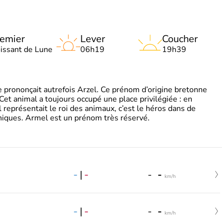
emier
Lever
Coucher
oissant de Lune
06h19
19h39
 prononçait autrefois Arzel. Ce prénom d’origine bretonne
. Cet animal a toujours occupé une place privilégiée : en
représentait le roi des animaux, c’est le héros dans de
ques. Armel est un prénom très réservé.
-
|
-
-
-
km/h
-
|
-
-
-
km/h