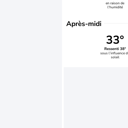
en raison de
l'humidité
Après-midi
33°
Ressenti 38°
sous l’influence 
soleil