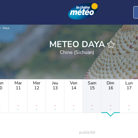
Daya
METEO DAYA
Chine (Sichuan)
un
Mar
Mer
Jeu
Ven
Sam
Dim
Lun
0
11
12
13
14
15
16
17
-
-
-
-
-
-
-
-
-
-
-
-
-
-
-
-